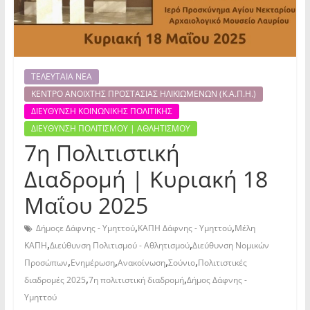
ΤΕΛΕΥΤΑΙΑ ΝΕΑ
ΚΕΝΤΡΟ ΑΝΟΙΧΤΗΣ ΠΡΟΣΤΑΣΙΑΣ ΗΛΙΚΙΩΜΕΝΩΝ (Κ.Α.Π.Η.)
ΔΙΕΥΘΥΝΣΗ ΚΟΙΝΩΝΙΚΗΣ ΠΟΛΙΤΙΚΗΣ
ΔΙΕΥΘΥΝΣΗ ΠΟΛΙΤΙΣΜΟΥ | ΑΘΛΗΤΙΣΜΟΥ
7η Πολιτιστική
Διαδρομή | Κυριακή 18
Μαΐου 2025
,
,
Δήμοςε Δάφνης - Υμηττού
ΚΑΠΗ Δάφνης - Υμηττού
Μέλη
,
,
ΚΑΠΗ
Διεύθυνση Πολιτισμού - Αθλητισμού
Διεύθυνση Νομικών
,
,
,
,
Προσώπων
Ενημέρωση
Ανακοίνωση
Σούνιο
Πολιτιστικές
,
,
διαδρομές 2025
7η πολιτιστική διαδρομή
Δήμος Δάφνης -
Υμηττού