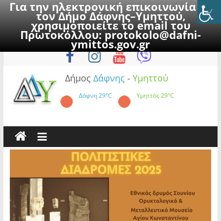
Για την ηλεκτρονική επικοινωνία με
τον Δήμο Δάφνης–Υμηττού,
χρησιμοποιείτε το email του
Πρωτοκόλλου:
protokolo@dafni-
Skip
Κυριακή, 9 Αυγούστου 2026
ymittos.gov.gr
to
content
Δήμος
Δάφνης
-
Υμηττού
Δάφνη
29°C
Υμηττός
29°C