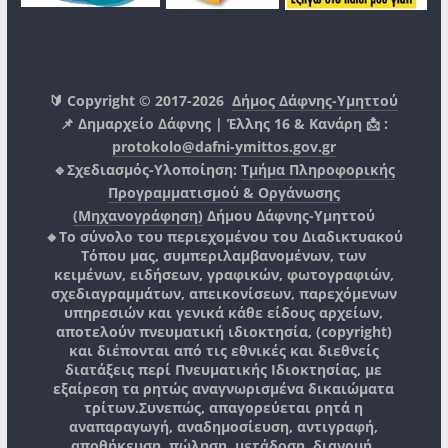
🔰 Copyright © 2017-2026
Δήμος Δάφνης-Υμηττού
📌 Δημαρχείο Δάφνης | Έλλης 16 & Κανάρη 📩 :
protokolo@dafni-ymittos.gov.gr
🔹Σχεδιασμός-Υλοποίηση:
Τμήμα Πληροφορικής
Προγραμματισμού & Οργάνωσης
(Μηχανογράφηση)
Δήμου Δάφνης-Υμηττού
🔸Το σύνολο του περιεχομένου του Διαδικτυακού
Τόπου μας, συμπεριλαμβανομένων, των
κειμένων, ειδήσεων, γραφικών, φωτογραφιών,
σχεδιαγραμμάτων, απεικονίσεων, παρεχόμενων
υπηρεσιών και γενικά κάθε είδους αρχείων,
αποτελούν πνευματική ιδιοκτησία, (copyright)
και διέπονται από τις εθνικές και διεθνείς
διατάξεις περί Πνευματικής Ιδιοκτησίας, με
εξαίρεση τα ρητώς αναγνωρισμένα δικαιώματα
τρίτων.
Συνεπώς, απαγορεύεται ρητά η
αναπαραγωγή, αναδημοσίευση, αντιγραφή,
αποθήκευση, πώληση, μετάδοση, διανομή,