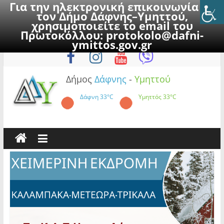
Για την ηλεκτρονική επικοινωνία με
τον Δήμο Δάφνης–Υμηττού,
χρησιμοποιείτε το email του
Πρωτοκόλλου:
protokolo@dafni-
Skip
Πέμπτη, 6 Αυγούστου 2026
ymittos.gov.gr
to
content
Δήμος
Δάφνης
-
Υμηττού
Δάφνη
33°C
Υμηττός
33°C