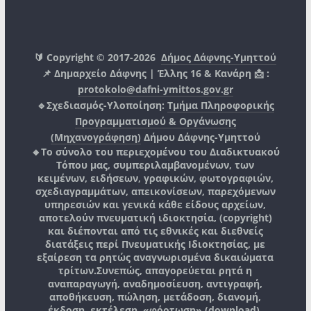
🔰 Copyright © 2017-2026
Δήμος Δάφνης-Υμηττού
📌 Δημαρχείο Δάφνης | Έλλης 16 & Κανάρη 📩 :
protokolo@dafni-ymittos.gov.gr
🔹Σχεδιασμός-Υλοποίηση:
Τμήμα Πληροφορικής
Προγραμματισμού & Οργάνωσης
(Μηχανογράφηση)
Δήμου Δάφνης-Υμηττού
🔸Το σύνολο του περιεχομένου του Διαδικτυακού
Τόπου μας, συμπεριλαμβανομένων, των
κειμένων, ειδήσεων, γραφικών, φωτογραφιών,
σχεδιαγραμμάτων, απεικονίσεων, παρεχόμενων
υπηρεσιών και γενικά κάθε είδους αρχείων,
αποτελούν πνευματική ιδιοκτησία, (copyright)
και διέπονται από τις εθνικές και διεθνείς
διατάξεις περί Πνευματικής Ιδιοκτησίας, με
εξαίρεση τα ρητώς αναγνωρισμένα δικαιώματα
τρίτων.
Συνεπώς, απαγορεύεται ρητά η
αναπαραγωγή, αναδημοσίευση, αντιγραφή,
αποθήκευση, πώληση, μετάδοση, διανομή,
έκδοση, εκτέλεση, «φόρτωση» (download),