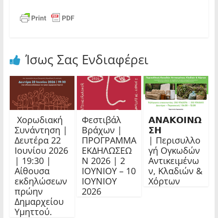
Ίσως Σας Ενδιαφέρει
Χορωδιακή
Φεστιβάλ
𝝖𝝢𝝖𝝟𝝤𝝞𝝢𝝮
Συνάντηση |
Βράχων |
𝝨𝝜
Δευτέρα 22
ΠΡΟΓΡΑΜΜΑ
| Περισυλλο
Ιουνίου 2026
ΕΚΔΗΛΩΣΕΩ
γή Ογκωδών
| 19:30 |
Ν 2026 | 2
Αντικειμένω
Αίθουσα
ΙΟΥΝΙΟΥ – 10
ν, Κλαδιών &
εκδηλώσεων
ΙΟΥΝΙΟΥ
Χόρτων
πρώην
2026
Δημαρχείου
Υμηττού.