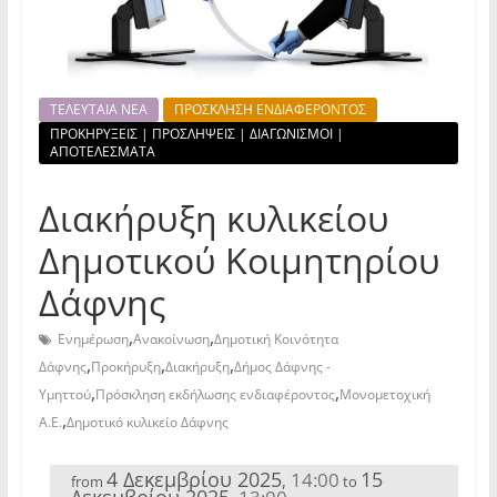
ΤΕΛΕΥΤΑΙΑ ΝΕΑ
ΠΡΟΣΚΛΗΣΗ ΕΝΔΙΑΦΕΡΟΝΤΟΣ
ΠΡΟΚΗΡΥΞΕΙΣ | ΠΡΟΣΛΗΨΕΙΣ | ΔΙΑΓΩΝΙΣΜΟΙ |
ΑΠΟΤΕΛΕΣΜΑΤΑ
Διακήρυξη κυλικείου
Δημοτικού Κοιμητηρίου
Δάφνης
,
,
Ενημέρωση
Ανακοίνωση
Δημοτική Κοινότητα
,
,
,
Δάφνης
Προκήρυξη
Διακήρυξη
Δήμος Δάφνης -
,
,
Υμηττού
Πρόσκληση εκδήλωσης ενδιαφέροντος
Μονομετοχική
,
Α.Ε.
Δημοτικό κυλικείο Δάφνης
4 Δεκεμβρίου 2025
15
14:00
,
from
to
Δεκεμβρίου 2025