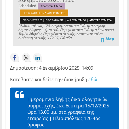
13:00
,
Scheduled
ΤΕΛΕΥΤΑΙΑ ΝΕΑ
ΠΡΟΣΚΛΗΣΗ ΕΝΔΙΑΦΕΡΟΝΤΟΣ
ΠΡΟΚΗΡΥΞΕΙΣ | ΠΡΟΣΛΗΨΕΙΣ | ΔΙΑΓΩΝΙΣΜΟΙ | ΑΠΟΤΕΛΕΣΜΑΤΑ
Ηλιουπόλεως 120, Δάφνη, Δημοτική Ενότητα Δάφνης,
Δήμος Δάφνης - Υμηττού, Περιφερειακή Ενότητα Κεντρικού
Τομέα Αθηνών, Περιφέρεια Αττικής, Αποκεντρωμένη
Διοίκηση Αττικής, 172 37, Ελλάδα
Map
Δημοσίευση: 4 Δεκεμβρίου 2025, 14:09
Κατεβάστε και δείτε την διακήρυξη
εδώ
Ημερομηνία λήψης δικαιολογητικών
συμμετοχής, έως Δευτέρα 15/12/2025
ώρα 13.00 μμ, στα γραφεία της
εταιρείας | Ηλιουπόλεως 120 4ος
όροφος