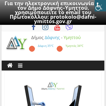
Για την ηλεκτρονική επικοινωνία με
τον Δήμο Δάφνης–Υμηττού,
χρησιμοποιείτε το email του
Πρωτοκόλλου:
protokolo@dafni-
Skip
Παρασκευή, 7 Αυγούστου 2026
ymittos.gov.gr
to
content
Δήμος
Δάφνης
-
Υμηττού
Δάφνη
35°C
Υμηττός
34°C