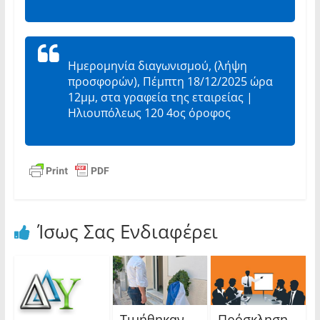
Ημερομηνία διαγωνισμού, (λήψη
προσφορών), Πέμπτη 18/12/2025 ώρα
12μμ, στα γραφεία της εταιρείας |
Ηλιουπόλεως 120 4ος όροφος
Ίσως Σας Ενδιαφέρει
Τιμήθηκαν
Πρόσκληση