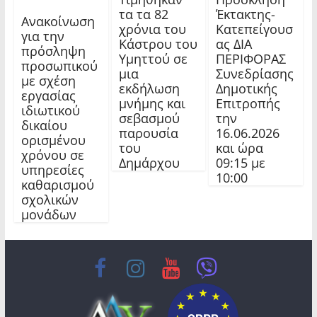
τα τα 82
Έκτακτης-
Ανακοίνωση
χρόνια του
Κατεπείγουσ
για την
Κάστρου του
ας ΔΙΑ
πρόσληψη
Υμηττού σε
ΠΕΡΙΦΟΡΑΣ
προσωπικού
μια
Συνεδρίασης
με σχέση
εκδήλωση
Δημοτικής
εργασίας
μνήμης και
Επιτροπής
ιδιωτικού
σεβασμού
την
δικαίου
παρουσία
16.06.2026
ορισμένου
του
και ώρα
χρόνου σε
Δημάρχου
09:15 με
υπηρεσίες
10:00
καθαρισμού
σχολικών
μονάδων