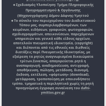
🔹Σχεδιασμός-Υλοποίηση:
Τμήμα Πληροφορικής
Προγραμματισμού & Οργάνωσης
(Μηχανογράφηση)
Δήμου Δάφνης-Υμηττού
🔸Το σύνολο του περιεχομένου του Διαδικτυακού
Τόπου μας, συμπεριλαμβανομένων, των
κειμένων, ειδήσεων, γραφικών, φωτογραφιών,
σχεδιαγραμμάτων, απεικονίσεων, παρεχόμενων
υπηρεσιών και γενικά κάθε είδους αρχείων,
αποτελούν πνευματική ιδιοκτησία, (copyright)
και διέπονται από τις εθνικές και διεθνείς
διατάξεις περί Πνευματικής Ιδιοκτησίας, με
εξαίρεση τα ρητώς αναγνωρισμένα δικαιώματα
τρίτων.
Συνεπώς, απαγορεύεται ρητά η
αναπαραγωγή, αναδημοσίευση, αντιγραφή,
αποθήκευση, πώληση, μετάδοση, διανομή,
έκδοση, εκτέλεση, «φόρτωση» (download),
μετάφραση, τροποποίηση με οποιονδήποτε
τρόπο, τμηματικά η περιληπτικά χωρίς τη ρητή
προηγούμενη έγγραφη συναίνεση του
dafni-
ymittos.gov.gr