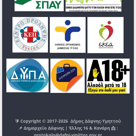
🔰 Copyright © 2017-2026
Δήμος Δάφνης-Υμηττού
📌 Δημαρχείο Δάφνης | Έλλης 16 & Κανάρη 📩 :
protokolo@dafni-ymittos.gov.gr