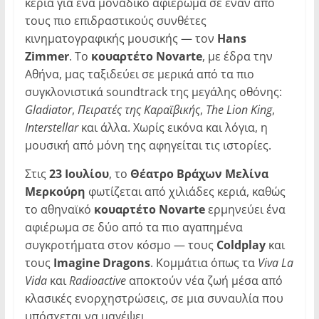
κεριά για ένα μοναδικό αφιέρωμα σε έναν από
τους πιο επιδραστικούς συνθέτες
κινηματογραφικής μουσικής — τον
Hans
Zimmer
. Το
κουαρτέτο Novarte
, με έδρα την
Αθήνα, μας ταξιδεύει σε μερικά από τα πιο
συγκλονιστικά soundtrack της μεγάλης οθόνης:
Gladiator
,
Πειρατές της Καραϊβικής
,
The Lion King
,
Interstellar
και άλλα. Χωρίς εικόνα και λόγια, η
μουσική από μόνη της αφηγείται τις ιστορίες.
Στις
23 Ιουλίου
, το
Θέατρο Βράχων Μελίνα
Μερκούρη
φωτίζεται από χιλιάδες κεριά, καθώς
το αθηναϊκό
κουαρτέτο Novarte
ερμηνεύει ένα
αφιέρωμα σε δύο από τα πιο αγαπημένα
συγκροτήματα στον κόσμο — τους
Coldplay
και
τους
Imagine Dragons
. Κομμάτια όπως τα
Viva La
Vida
και
Radioactive
αποκτούν νέα ζωή μέσα από
κλασικές ενορχηστρώσεις, σε μια συναυλία που
υπόσχεται να μαγέψει.