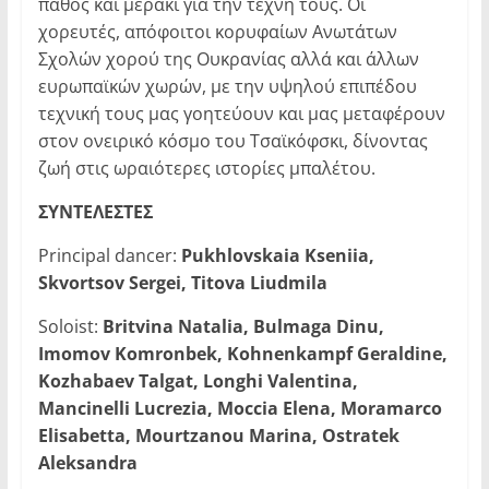
πάθος και μεράκι για την τέχνη τους. Οι
χορευτές, απόφοιτοι κορυφαίων Ανωτάτων
Σχολών χορού της Ουκρανίας αλλά και άλλων
ευρωπαϊκών χωρών, με την υψηλού επιπέδου
τεχνική τους μας γοητεύουν και μας μεταφέρουν
στον ονειρικό κόσμο του Τσαϊκόφσκι, δίνοντας
ζωή στις ωραιότερες ιστορίες μπαλέτου.
ΣΥΝΤΕΛΕΣΤΕΣ
Principal dancer:
Pukhlovskaia Kseniia,
Skvortsov Sergei, Titova Liudmila
Soloist:
Britvina Natalia, Bulmaga Dinu,
Imomov Komronbek, Kohnenkampf Geraldine,
Kozhabaev Talgat, Longhi Valentina,
Mancinelli Lucrezia, Moccia Elena, Moramarco
Elisabetta, Mourtzanou Marina, Ostratek
Aleksandra