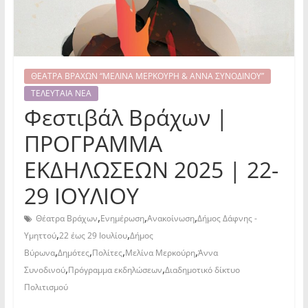
ΘΕΑΤΡΑ ΒΡΑΧΩΝ “ΜΕΛΙΝΑ ΜΕΡΚΟΥΡΗ & ΑΝΝΑ ΣΥΝΟΔΙΝΟΥ”
ΤΕΛΕΥΤΑΙΑ ΝΕΑ
Φεστιβάλ Βράχων |
ΠΡΟΓΡΑΜΜΑ
ΕΚΔΗΛΩΣΕΩΝ 2025 | 22-
29 IOYΛΙΟΥ
,
,
,
Θέατρα Βράχων
Ενημέρωση
Ανακοίνωση
Δήμος Δάφνης -
,
,
Υμηττού
22 έως 29 Ιουλίου
Δήμος
,
,
,
,
Βύρωνα
Δημότες
Πολίτες
Μελίνα Μερκούρη
Άννα
,
,
Συνοδινού
Πρόγραμμα εκδηλώσεων
Διαδημοτικό δίκτυο
Πολιτισμού