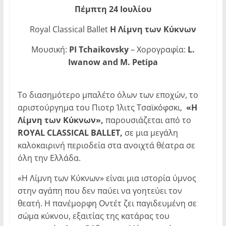
Πέμπτη 24 Ιουλίου
Royal Classical Ballet
Η Λίμνη των Κύκνων
Μουσική:
PI
Tchaikovsky
– Χορογραφία:
L
.
Iwanow
and
M
.
Petipa
Το διασημότερο μπαλέτο όλων των εποχών, το
αριστούργημα του Πιοτρ Ίλιτς Τσαϊκόφσκι,
«Η
Λίμνη των Κύκνων»,
παρουσιάζεται από το
ROYAL
CLASSICAL BALLET,
σε μια μεγάλη
καλοκαιρινή περιοδεία στα ανοιχτά θέατρα σε
όλη την Ελλάδα.
«Η Λίμνη των Κύκνων» είναι μια ιστορία ύμνος
στην αγάπη που δεν παύει να γοητεύει τον
θεατή. Η πανέμορφη Οντέτ ζει παγιδευμένη σε
σώμα κύκνου, εξαιτίας της κατάρας του