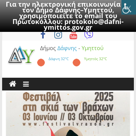
Για την ηλεκτρονική επικοινωνία με
τον Δήμο Δάφνης–Υμηττού,
χρησιμοποιείτε το email του
Πρωτοκόλλου:
protokolo@dafni-
Skip
Σάββατο, 8 Αυγούστου 2026
ymittos.gov.gr
to
content
Δήμος
Δάφνης
-
Υμηττού
Δάφνη
32°C
Υμηττός
32°C