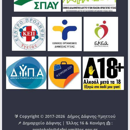
🔰 Copyright © 2017-2026
Δήμος Δάφνης-Υμηττού
📌 Δημαρχείο Δάφνης | Έλλης 16 & Κανάρη 📩 :
protokolo@dafni-ymittos.gov.gr