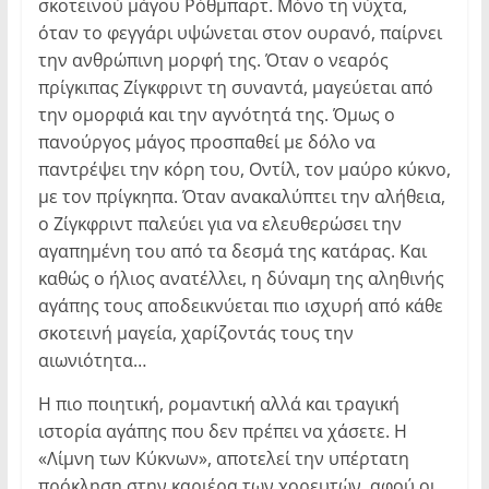
σκοτεινού μάγου Ρόθμπαρτ. Μόνο τη νύχτα,
όταν το φεγγάρι υψώνεται στον ουρανό, παίρνει
την ανθρώπινη μορφή της. Όταν ο νεαρός
πρίγκιπας Ζίγκφριντ τη συναντά, μαγεύεται από
την ομορφιά και την αγνότητά της. Όμως ο
πανούργος μάγος προσπαθεί με δόλο να
παντρέψει την κόρη του, Οντίλ, τον μαύρο κύκνο,
με τον πρίγκηπα. Όταν ανακαλύπτει την αλήθεια,
ο Ζίγκφριντ παλεύει για να ελευθερώσει την
αγαπημένη του από τα δεσμά της κατάρας. Και
καθώς ο ήλιος ανατέλλει, η δύναμη της αληθινής
αγάπης τους αποδεικνύεται πιο ισχυρή από κάθε
σκοτεινή μαγεία, χαρίζοντάς τους την
αιωνιότητα…
Η πιο ποιητική, ρομαντική αλλά και τραγική
ιστορία αγάπης που δεν πρέπει να χάσετε. Η
«Λίμνη των Κύκνων», αποτελεί την υπέρτατη
πρόκληση στην καριέρα των χορευτών, αφού οι