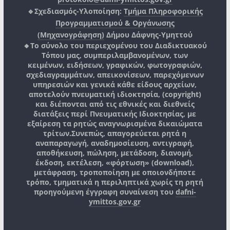
🔹Σχεδιασμός-Υλοποίηση:
Τμήμα Πληροφορικής
Προγραμματισμού & Οργάνωσης
(Μηχανογράφηση)
Δήμου Δάφνης-Υμηττού
🔸Το σύνολο του περιεχομένου του Διαδικτυακού
Τόπου μας, συμπεριλαμβανομένων, των
κειμένων, ειδήσεων, γραφικών, φωτογραφιών,
σχεδιαγραμμάτων, απεικονίσεων, παρεχόμενων
υπηρεσιών και γενικά κάθε είδους αρχείων,
αποτελούν πνευματική ιδιοκτησία, (copyright)
και διέπονται από τις εθνικές και διεθνείς
διατάξεις περί Πνευματικής Ιδιοκτησίας, με
εξαίρεση τα ρητώς αναγνωρισμένα δικαιώματα
τρίτων.
Συνεπώς, απαγορεύεται ρητά η
αναπαραγωγή, αναδημοσίευση, αντιγραφή,
αποθήκευση, πώληση, μετάδοση, διανομή,
έκδοση, εκτέλεση, «φόρτωση» (download),
μετάφραση, τροποποίηση με οποιονδήποτε
τρόπο, τμηματικά η περιληπτικά χωρίς τη ρητή
προηγούμενη έγγραφη συναίνεση του
dafni-
ymittos.gov.gr