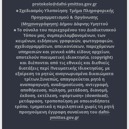
protokolo@dafni-ymittos.gov.gr
🔹Σχεδιασμός-Υλοποίηση:
Τμήμα Πληροφορικής
Προγραμματισμού & Οργάνωσης
(Μηχανογράφηση)
Δήμου Δάφνης-Υμηττού
🔸Το σύνολο του περιεχομένου του Διαδικτυακού
Τόπου μας, συμπεριλαμβανομένων, των
κειμένων, ειδήσεων, γραφικών, φωτογραφιών,
σχεδιαγραμμάτων, απεικονίσεων, παρεχόμενων
υπηρεσιών και γενικά κάθε είδους αρχείων,
αποτελούν πνευματική ιδιοκτησία, (copyright)
και διέπονται από τις εθνικές και διεθνείς
διατάξεις περί Πνευματικής Ιδιοκτησίας, με
εξαίρεση τα ρητώς αναγνωρισμένα δικαιώματα
τρίτων.
Συνεπώς, απαγορεύεται ρητά η
αναπαραγωγή, αναδημοσίευση, αντιγραφή,
αποθήκευση, πώληση, μετάδοση, διανομή,
έκδοση, εκτέλεση, «φόρτωση» (download),
μετάφραση, τροποποίηση με οποιονδήποτε
τρόπο, τμηματικά η περιληπτικά χωρίς τη ρητή
προηγούμενη έγγραφη συναίνεση του
dafni-
ymittos.gov.gr