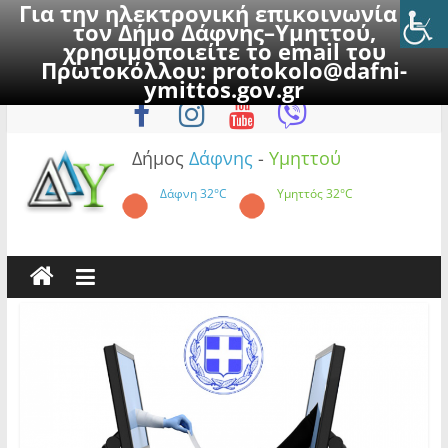
Για την ηλεκτρονική επικοινωνία με
τον Δήμο Δάφνης–Υμηττού,
χρησιμοποιείτε το email του
Πρωτοκόλλου:
protokolo@dafni-
Skip
Κυριακή, 9 Αυγούστου 2026
ymittos.gov.gr
to
content
Δήμος
Δάφνης
-
Υμηττού
Δάφνη
32°C
Υμηττός
32°C