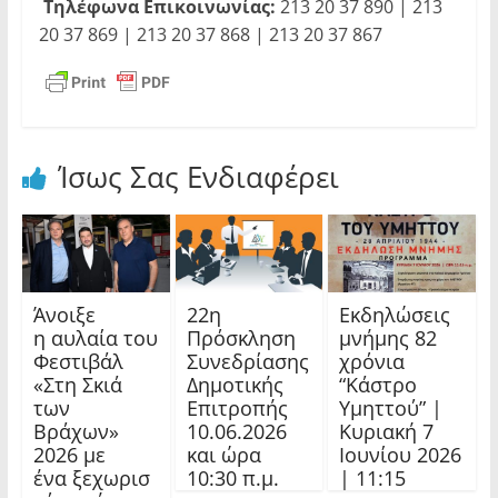
Τηλέφωνα Επικοινωνίας:
213 20 37 890 | 213
20 37 869 | 213 20 37 868 | 213 20 37 867
Ίσως Σας Ενδιαφέρει
Άνοιξε
22η
Εκδηλώσεις
η αυλαία του
Πρόσκληση
μνήμης 82
Φεστιβάλ
Συνεδρίασης
χρόνια
«Στη Σκιά
Δημοτικής
“Κάστρο
των
Επιτροπής
Υμηττού” |
Βράχων»
10.06.2026
Κυριακή 7
2026 με
και ώρα
Ιουνίου 2026
ένα ξεχωρισ
10:30 π.μ.
| 11:15