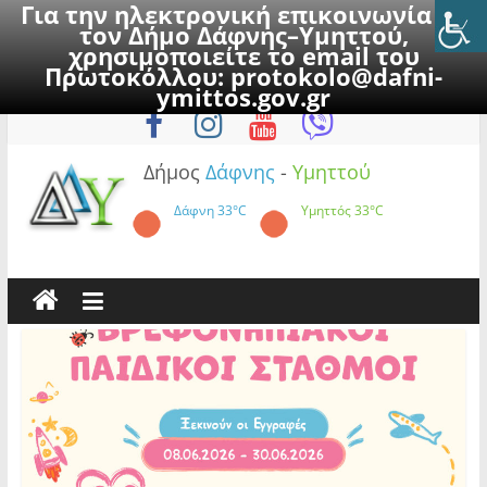
Για την ηλεκτρονική επικοινωνία με
τον Δήμο Δάφνης–Υμηττού,
χρησιμοποιείτε το email του
Πρωτοκόλλου:
protokolo@dafni-
Skip
Κυριακή, 9 Αυγούστου 2026
ymittos.gov.gr
to
content
Δήμος
Δάφνης
-
Υμηττού
Δάφνη
33°C
Υμηττός
33°C