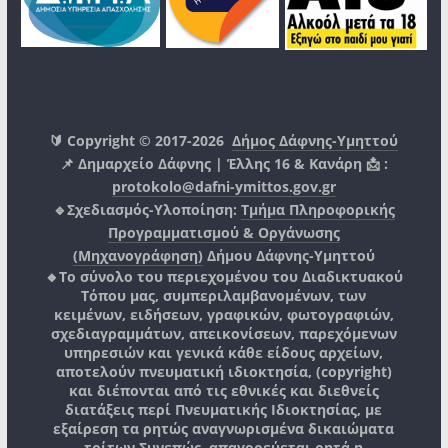
🔰 Copyright © 2017-2026
Δήμος Δάφνης-Υμηττού
📌 Δημαρχείο Δάφνης | Έλλης 16 & Κανάρη 📩 :
protokolo@dafni-ymittos.gov.gr
🔹Σχεδιασμός-Υλοποίηση:
Τμήμα Πληροφορικής
Προγραμματισμού & Οργάνωσης
(Μηχανογράφηση)
Δήμου Δάφνης-Υμηττού
🔸Το σύνολο του περιεχομένου του Διαδικτυακού
Τόπου μας, συμπεριλαμβανομένων, των
κειμένων, ειδήσεων, γραφικών, φωτογραφιών,
σχεδιαγραμμάτων, απεικονίσεων, παρεχόμενων
υπηρεσιών και γενικά κάθε είδους αρχείων,
αποτελούν πνευματική ιδιοκτησία, (copyright)
και διέπονται από τις εθνικές και διεθνείς
διατάξεις περί Πνευματικής Ιδιοκτησίας, με
εξαίρεση τα ρητώς αναγνωρισμένα δικαιώματα
τρίτων.
Συνεπώς, απαγορεύεται ρητά η