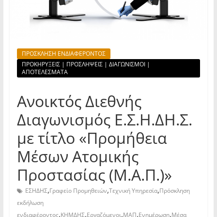
ΠΡΟΣΚΛΗΣΗ ΕΝΔΙΑΦΕΡΟΝΤΟΣ
ΠΡΟΚΗΡΥΞΕΙΣ | ΠΡΟΣΛΗΨΕΙΣ | ΔΙΑΓΩΝΙΣΜΟΙ |
ΑΠΟΤΕΛΕΣΜΑΤΑ
Ανοικτός Διεθνής
Διαγωνισμός Ε.Σ.Η.ΔΗ.Σ.
με τίτλο «Προμήθεια
Μέσων Ατομικής
Προστασίας (Μ.Α.Π.)»
,
,
,
ΕΣΗΔΗΣ
Γραφείο Προμηθειών
Τεχνική Υπηρεσία
Πρόσκληση
εκδήλωση
,
,
,
,
,
ενδιαφέροντος
ΚΗΜΔΗΣ
Εργαζόμενοι
ΜΑΠ
Ενημέρωση
Μέσα