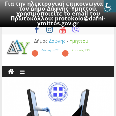
Για την ηλεκτρονική επικοινωνία με
τον Δήμο Δάφνης–Υμηττού,
χρησιμοποιείτε το email του
Πρωτοκόλλου:
protokolo@dafni-
Skip
Κυριακή, 9 Αυγούστου 2026
ymittos.gov.gr
to
content
Δήμος
Δάφνης
-
Υμηττού
Δάφνη
33°C
Υμηττός
33°C