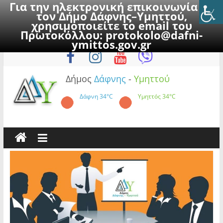
Για την ηλεκτρονική επικοινωνία με
τον Δήμο Δάφνης–Υμηττού,
χρησιμοποιείτε το email του
Πρωτοκόλλου:
protokolo@dafni-
Skip
Παρασκευή, 7 Αυγούστου 2026
ymittos.gov.gr
to
content
Δήμος
Δάφνης
-
Υμηττού
Δάφνη
34°C
Υμηττός
34°C