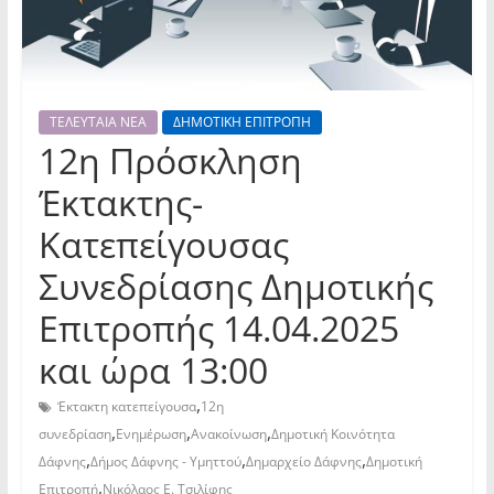
ΤΕΛΕΥΤΑΙΑ ΝΕΑ
ΔΗΜΟΤΙΚΗ ΕΠΙΤΡΟΠΗ
12η Πρόσκληση
Έκτακτης-
Κατεπείγουσας
Συνεδρίασης Δημοτικής
Επιτροπής 14.04.2025
και ώρα 13:00
,
Έκτακτη κατεπείγουσα
12η
,
,
,
συνεδρίαση
Ενημέρωση
Ανακοίνωση
Δημοτική Κοινότητα
,
,
,
Δάφνης
Δήμος Δάφνης - Υμηττού
Δημαρχείο Δάφνης
Δημοτική
,
Επιτροπή
Νικόλαος Ε. Τσιλίφης