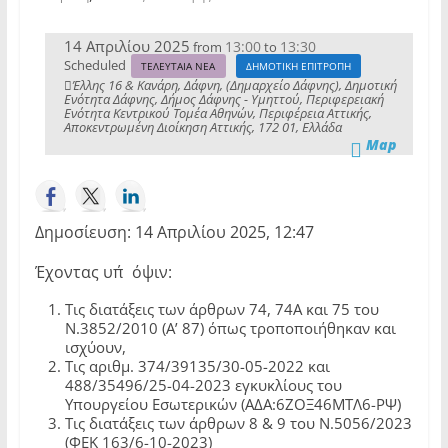
14 Απριλίου 2025
13:00
13:30
from
to
Scheduled
ΤΕΛΕΥΤΑΙΑ ΝΕΑ
ΔΗΜΟΤΙΚΗ ΕΠΙΤΡΟΠΗ
Έλλης 16 & Κανάρη, Δάφνη, (Δημαρχείο Δάφνης), Δημοτική
Ενότητα Δάφνης, Δήμος Δάφνης - Υμηττού, Περιφερειακή
Ενότητα Κεντρικού Τομέα Αθηνών, Περιφέρεια Αττικής,
Αποκεντρωμένη Διοίκηση Αττικής, 172 01, Ελλάδα
Map
Δημοσίευση: 14 Απριλίου 2025, 12:47
Έχοντας υπ΄όψιν:
Τις διατάξεις των άρθρων 74, 74Α και 75 του
Ν.3852/2010 (Α’ 87) όπως τροποποιήθηκαν και
ισχύουν,
Τις αριθμ. 374/39135/30-05-2022 και
488/35496/25-04-2023 εγκυκλίους του
Υπουργείου Εσωτερικών (ΑΔΑ:6ΖΟΞ46ΜΤΛ6-ΡΨ)
Τις διατάξεις των άρθρων 8 & 9 του Ν.5056/2023
(ΦΕΚ 163/6-10-2023)