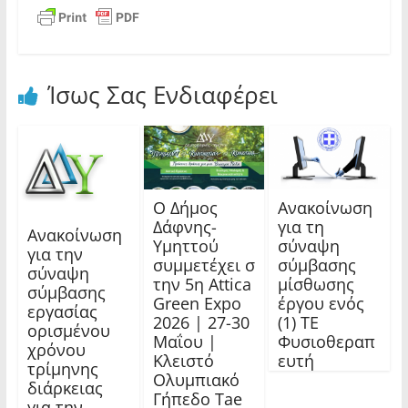
Ίσως Σας Ενδιαφέρει
Ο Δήμος
Ανακοίνωση
Δάφνης-
για τη
Ανακοίνωση
Υμηττού
σύναψη
για την
συμμετέχει σ
σύμβασης
σύναψη
την 5η Attica
μίσθωσης
σύμβασης
Green Expo
έργου ενός
εργασίας
2026 | 27-30
(1) ΤΕ
ορισμένου
Μαΐου |
Φυσιοθεραπ
χρόνου
Κλειστό
ευτή
τρίμηνης
Ολυμπιακό
διάρκειας
Γήπεδο Tae
για την