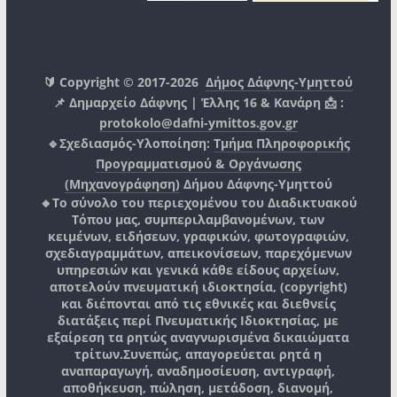
🔰 Copyright © 2017-2026
Δήμος Δάφνης-Υμηττού
📌 Δημαρχείο Δάφνης | Έλλης 16 & Κανάρη 📩 :
protokolo@dafni-ymittos.gov.gr
🔹Σχεδιασμός-Υλοποίηση:
Τμήμα Πληροφορικής
Προγραμματισμού & Οργάνωσης
(Μηχανογράφηση)
Δήμου Δάφνης-Υμηττού
🔸Το σύνολο του περιεχομένου του Διαδικτυακού
Τόπου μας, συμπεριλαμβανομένων, των
κειμένων, ειδήσεων, γραφικών, φωτογραφιών,
σχεδιαγραμμάτων, απεικονίσεων, παρεχόμενων
υπηρεσιών και γενικά κάθε είδους αρχείων,
αποτελούν πνευματική ιδιοκτησία, (copyright)
και διέπονται από τις εθνικές και διεθνείς
διατάξεις περί Πνευματικής Ιδιοκτησίας, με
εξαίρεση τα ρητώς αναγνωρισμένα δικαιώματα
τρίτων.
Συνεπώς, απαγορεύεται ρητά η
αναπαραγωγή, αναδημοσίευση, αντιγραφή,
αποθήκευση, πώληση, μετάδοση, διανομή,