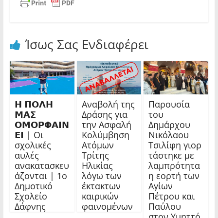
Ίσως Σας Ενδιαφέρει
𝝜 𝝥𝝤𝝠𝝜
Αναβολή της
Παρουσία
𝝡𝝖𝝨
Δράσης για
του
𝝤𝝡𝝤𝝦𝝫𝝖𝝞𝝢
την Ασφαλή
Δημάρχου
𝝚𝝞 | Οι
Κολύμβηση
Νικόλαου
σχολικές
Ατόμων
Τσιλίφη γιορ
αυλές
Τρίτης
τάστηκε με
ανακατασκευ
Ηλικίας
λαμπρότητα
άζονται | 1ο
λόγω των
η εορτή των
Δημοτικό
έκτακτων
Αγίων
Σχολείο
καιρικών
Πέτρου και
Δάφνης
φαινομένων
Παύλου
στον Υμηττό