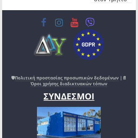
🛡️
Πολιτική προστασίας προσωπικών δεδομένων
|📄
Όροι χρήσης διαδικτυακών τόπων
ΣΥΝΔΕΣΜΟΙ