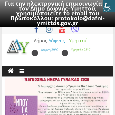
Για την ηλεκτρονική επικοινωνία με
τον Δήμο Δάφνης–Υμηττού,
χρησιμοποιείτε το email του
Πρωτοκόλλου:
protokolo@dafni-
Skip
Τετάρτη, 5 Αυγούστου 2026
ymittos.gov.gr
to
content
Δήμος
Δάφνης
-
Υμηττού
Δάφνη
29°C
Υμηττός
28°C