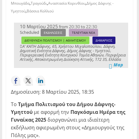
,
,
,
Μπουγάδα
Τραγούδι
Αναστασία Κορινθίου
Δήμος Δάφνης -
,
Υμηττού
Βάσσια Κολλιού
10 Μαρτίου 2025
20:30
22:30
from
to
Scheduled
ΕΚΔΗΛΩΣΕΙΣ
ΤΕΛΕΥΤΑΙΑ ΝΕΑ
ΔΙΕΥΘΥΝΣΗ ΠΟΛΙΤΙΣΜΟΥ | ΑΘΛΗΤΙΣΜΟΥ
ΔΗΜΑΡΧΟΣ
Α' ΚΑΠΗ Δάφνης, 65, Χρήστου Μιχαλοπούλου, Δάφνη,
Δημοτική Ενότητα Δάφνης, Δήμος Δάφνης - Υμηττού,
Περιφερειακή Ενότητα Κεντρικού Τομέα Αθηνών, Περιφέρεια
Αττικής, Αποκεντρωμένη Διοίκηση Αττικής, 172 35, Ελλάδα
Map
Δημοσίευση: 8 Μαρτίου 2025, 18:35
Το
Τμήμα Πολιτισμού του Δήμου Δάφνης-
Υμηττού
με αφορμή την
Παγκόσμια Ημέρα της
Γυναίκας 2025
διοργανώνει μια ιδιαίτερη
εκδήλωση αφιερωμένη στους «Δημιουργούς της
Πόλης μας».