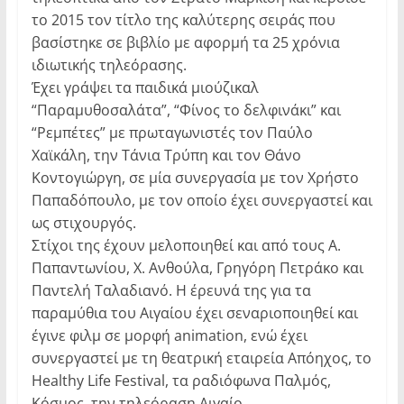
το 2015 τον τίτλο της καλύτερης σειράς που
βασίστηκε σε βιβλίο με αφορμή τα 25 χρόνια
ιδιωτικής τηλεόρασης.
Έχει γράψει τα παιδικά μιούζικαλ
“Παραμυθοσαλάτα”, “Φίνος το δελφινάκι” και
“Ρεμπέτες” με πρωταγωνιστές τον Παύλο
Χαϊκάλη, την Τάνια Τρύπη και τον Θάνο
Κοντογιώργη, σε μία συνεργασία με τον Χρήστο
Παπαδόπουλο, με τον οποίο έχει συνεργαστεί και
ως στιχουργός.
Στίχοι της έχουν μελοποιηθεί και από τους Α.
Παπαντωνίου, Χ. Ανθούλα, Γρηγόρη Πετράκο και
Παντελή Ταλαδιανό. Η έρευνά της για τα
παραμύθια του Αιγαίου έχει σεναριοποιηθεί και
έγινε φιλμ σε μορφή animation, ενώ έχει
συνεργαστεί με τη θεατρική εταιρεία Απόηχος, το
Healthy Life Festival, τα ραδιόφωνα Παλμός,
Κόσμος, την τηλεόραση Αιγαίο.