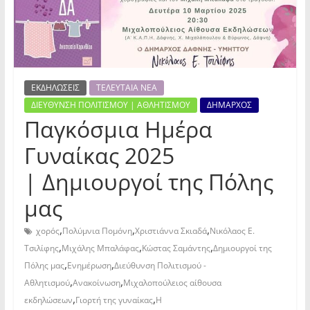
ΕΚΔΗΛΩΣΕΙΣ
ΤΕΛΕΥΤΑΙΑ ΝΕΑ
ΔΙΕΥΘΥΝΣΗ ΠΟΛΙΤΙΣΜΟΥ | ΑΘΛΗΤΙΣΜΟΥ
ΔΗΜΑΡΧΟΣ
Παγκόσμια Ημέρα
Γυναίκας 2025
| Δημιουργοί της Πόλης
μας
,
,
,
χορός
Πολύμνια Πομόνη
Χριστιάννα Σκιαδά
Νικόλαος Ε.
,
,
,
Τσιλίφης
Μιχάλης Μπαλάφας
Κώστας Σαμάντης
Δημιουργοί της
,
,
Πόλης μας
Ενημέρωση
Διεύθυνση Πολιτισμού -
,
,
Αθλητισμού
Ανακοίνωση
Μιχαλοπούλειος αίθουσα
,
,
εκδηλώσεων
Γιορτή της γυναίκας
Η