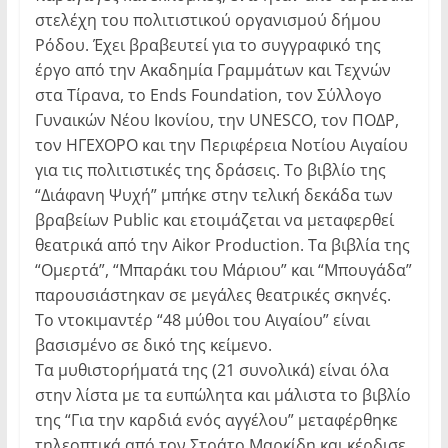
στελέχη του πολιτιστικού οργανισμού δήμου
Ρόδου. Έχει βραβευτεί για το συγγραφικό της
έργο από την Ακαδημία Γραμμάτων και Τεχνών
στα Τίρανα, το Ends Foundation, τον Σύλλογο
Γυναικών Νέου Ικονίου, την UNESCO, τον ΠΟΔΡ,
τον ΗΓΕΧΟΡΟ και την Περιφέρεια Νοτίου Αιγαίου
για τις πολιτιστικές της δράσεις. Το βιβλίο της
“Διάφανη Ψυχή” μπήκε στην τελική δεκάδα των
βραβείων Public και ετοιμάζεται να μεταφερθεί
θεατρικά από την Aikor Production. Τα βιβλία της
“Ομερτά”, “Μπαράκι του Μάριου” και “Μπουγάδα”
παρουσιάστηκαν σε μεγάλες θεατρικές σκηνές.
Tο ντοκιμαντέρ “48 μύθοι του Αιγαίου” είναι
βασισμένο σε δικό της κείμενο.
Tα μυθιστορήματά της (21 συνολικά) είναι όλα
στην λίστα με τα ευπώλητα και μάλιστα το βιβλίο
της “Για την καρδιά ενός αγγέλου” μεταφέρθηκε
τηλεοπτικά από τον Στράτο Μαρκίδη και κέρδισε