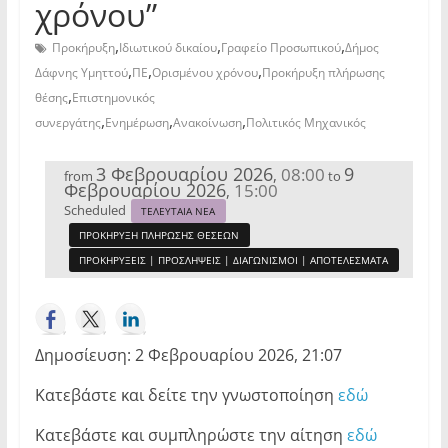
χρόνου”
,
,
,
Προκήρυξη
Ιδιωτικού δικαίου
Γραφείο Προσωπικού
Δήμος
,
,
,
Δάφνης Υμηττού
ΠΕ
Ορισμένου χρόνου
Προκήρυξη πλήρωσης
,
θέσης
Επιστημονικός
,
,
,
συνεργάτης
Ενημέρωση
Ανακοίνωση
Πολιτικός Μηχανικός
3 Φεβρουαρίου 2026
9
08:00
,
from
to
Φεβρουαρίου 2026
15:00
,
Scheduled
ΤΕΛΕΥΤΑΙΑ ΝΕΑ
ΠΡΟΚΗΡΥΞΗ ΠΛΗΡΩΣΗΣ ΘΕΣΕΩΝ
ΠΡΟΚΗΡΥΞΕΙΣ | ΠΡΟΣΛΗΨΕΙΣ | ΔΙΑΓΩΝΙΣΜΟΙ | ΑΠΟΤΕΛΕΣΜΑΤΑ
Δημοσίευση: 2 Φεβρουαρίου 2026, 21:07
Κατεβάστε και δείτε την γνωστοποίηση
εδώ
Κατεβάστε και συμπληρώστε την αίτηση
εδώ