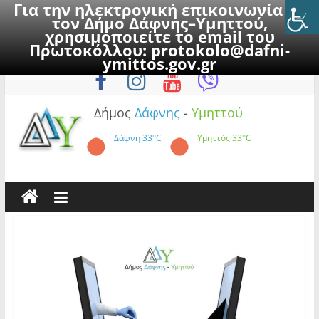
Για την ηλεκτρονική επικοινωνία με
τον Δήμο Δάφνης–Υμηττού,
χρησιμοποιείτε το email του
Πρωτοκόλλου:
protokolo@dafni-
Skip
Κυριακή, 9 Αυγούστου 2026
ymittos.gov.gr
to
content
Δήμος
Δάφνης
-
Υμηττού
Δάφνη
33°C
Υμηττός
33°C