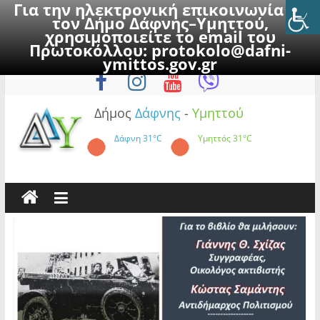
Για την ηλεκτρονική επικοινωνία με
τον Δήμο Δάφνης–Υμηττού,
χρησιμοποιείτε το email του
Πρωτοκόλλου:
protokolo@dafni-
Skip
Κυριακή, 9 Αυγούστου 2026
ymittos.gov.gr
to
content
Δήμος
Δάφνης
-
Υμηττού
Δάφνη
31°C
Υμηττός
31°C