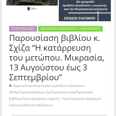
ΤΕΛΕΥΤΑΙΑ ΝΕΑ
ΔΙΕΥΘΥΝΣΗ ΠΟΛΙΤΙΣΜΟΥ | ΑΘΛΗΤΙΣΜΟΥ
Παρουσίαση βιβλίου κ.
Σχίζα “Η κατάρρευση
του μετώπου. Μικρασία,
13 Αυγούστου έως 3
Σεπτεμβρίου”
,
Δημοτική κοινότητα Υμηττού
κύκλος συζητήσεων
,
,
,
,
2024
Ενημέρωση
Θωμάς Σχίζας
Ανακοίνωση
Παρουσιάση
,
,
,
βιβλίου
Πολιτισμός
Δήμος Δάφνης - Υμηττού
πρώην Δημαρχείο
,
Υμηττού
αίθουσα εκδηλώσεων