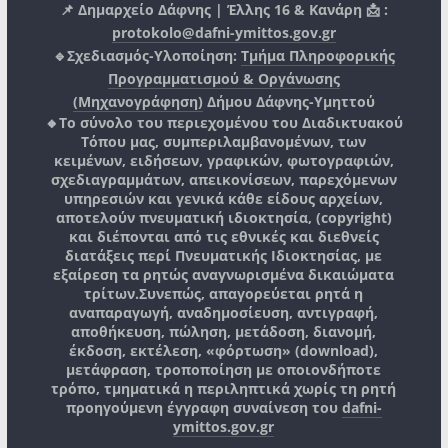
📌 Δημαρχείο Δάφνης | Έλλης 16 & Κανάρη 📩 :
protokolo@dafni-ymittos.gov.gr
🔹Σχεδιασμός-Υλοποίηση:
Τμήμα Πληροφορικής
Προγραμματισμού & Οργάνωσης
(Μηχανογράφηση)
Δήμου Δάφνης-Υμηττού
🔸Το σύνολο του περιεχομένου του Διαδικτυακού
Τόπου μας, συμπεριλαμβανομένων, των
κειμένων, ειδήσεων, γραφικών, φωτογραφιών,
σχεδιαγραμμάτων, απεικονίσεων, παρεχόμενων
υπηρεσιών και γενικά κάθε είδους αρχείων,
αποτελούν πνευματική ιδιοκτησία, (copyright)
και διέπονται από τις εθνικές και διεθνείς
διατάξεις περί Πνευματικής Ιδιοκτησίας, με
εξαίρεση τα ρητώς αναγνωρισμένα δικαιώματα
τρίτων.
Συνεπώς, απαγορεύεται ρητά η
αναπαραγωγή, αναδημοσίευση, αντιγραφή,
αποθήκευση, πώληση, μετάδοση, διανομή,
έκδοση, εκτέλεση, «φόρτωση» (download),
μετάφραση, τροποποίηση με οποιονδήποτε
τρόπο, τμηματικά η περιληπτικά χωρίς τη ρητή
προηγούμενη έγγραφη συναίνεση του
dafni-
ymittos.gov.gr