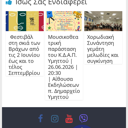
Ίσως Σας Ενδιαφέρει
Φεστιβάλ
Μουσικοθεα
Χορωδιακή
στη σκιά των
τρική
Συνάντηση
Βράχων από
παράσταση
γεμάτη
τις 2 Ιουνίου
του Κ.Δ.Α.Π.
μελωδίες και
έως και το
Υμηττού |
συγκίνηση
τέλος
26.06.2026 |
Σεπτεμβρίου
20:30
| Αίθουσα
Εκδηλώσεων
π. Δημαρχείο
Υμηττού