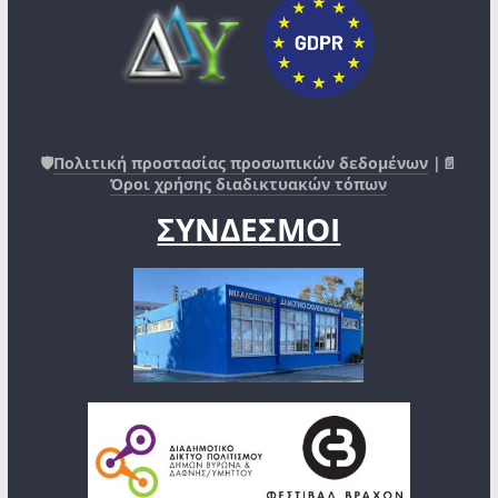
🛡️
Πολιτική προστασίας προσωπικών δεδομένων
|📄
Όροι χρήσης διαδικτυακών τόπων
ΣΥΝΔΕΣΜΟΙ