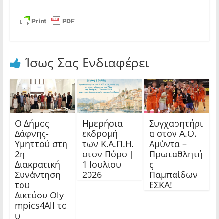
Ίσως Σας Ενδιαφέρει
Ο Δήμος
Ημερήσια
Συγχαρητήρι
Δάφνης-
εκδρομή
α στον Α.Ο.
Υμηττού στη
των Κ.Α.Π.Η.
Αμύντα –
2η
στον Πόρο |
Πρωταθλητή
Διακρατική
1 Ιουλίου
ς
Συνάντηση
2026
Παμπαίδων
του
ΕΣΚΑ!
Δικτύου Oly
mpics4All το
υ