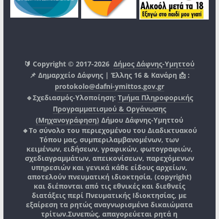
🔰 Copyright © 2017-2026
Δήμος Δάφνης-Υμηττού
📌 Δημαρχείο Δάφνης | Έλλης 16 & Κανάρη 📩 :
protokolo@dafni-ymittos.gov.gr
🔹Σχεδιασμός-Υλοποίηση:
Τμήμα Πληροφορικής
Προγραμματισμού & Οργάνωσης
(Μηχανογράφηση)
Δήμου Δάφνης-Υμηττού
🔸Το σύνολο του περιεχομένου του Διαδικτυακού
Τόπου μας, συμπεριλαμβανομένων, των
κειμένων, ειδήσεων, γραφικών, φωτογραφιών,
σχεδιαγραμμάτων, απεικονίσεων, παρεχόμενων
υπηρεσιών και γενικά κάθε είδους αρχείων,
αποτελούν πνευματική ιδιοκτησία, (copyright)
και διέπονται από τις εθνικές και διεθνείς
διατάξεις περί Πνευματικής Ιδιοκτησίας, με
εξαίρεση τα ρητώς αναγνωρισμένα δικαιώματα
τρίτων.
Συνεπώς, απαγορεύεται ρητά η