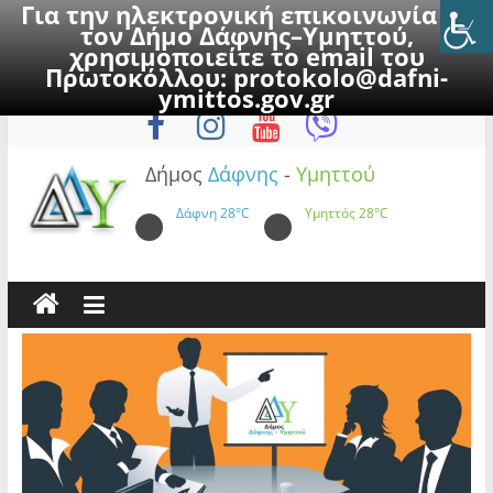
Για την ηλεκτρονική επικοινωνία με
τον Δήμο Δάφνης–Υμηττού,
χρησιμοποιείτε το email του
Πρωτοκόλλου:
protokolo@dafni-
Skip
Πέμπτη, 6 Αυγούστου 2026
ymittos.gov.gr
to
content
Δήμος
Δάφνης
-
Υμηττού
Δάφνη
28°C
Υμηττός
28°C