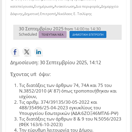
,
,
,
,
κατεπείγουσα
Ενημέρωση
Ανακοίνωση
Δια περιφοράς
Δημαρχείο
,
,
Δάφνης
Δημοτική Επιτροπή
Νικόλαος Ε. Τσιλίφης
30 Σεπτεμβρίου 2025
14:00
14:30
from
to
Scheduled
ΤΕΛΕΥΤΑΙΑ ΝΕΑ
ΔΗΜΟΤΙΚΗ ΕΠΙΤΡΟΠΗ
Δημοσίευση: 30 Σεπτεμβρίου 2025, 14:12
Έχοντας υπ΄όψιν:
Τις διατάξεις των άρθρων 74, 74Α και 75 του
Ν.3852/2010 (Α’ 87) όπως τροποποιήθηκαν και
ισχύουν,
Τις αριθμ. 374/39135/30-05-2022 και
488/35496/25-04-2023 εγκυκλίους του
Υπουργείου Εσωτερικών (ΑΔΑ:6ΖΟΞ46ΜΤΛ6-ΡΨ)
Τις διατάξεις των άρθρων 8 & 9 του Ν.5056/2023
(ΦΕΚ 163/6-10-2023)
Την εύρυθμη λειτουργία του Δήμου.