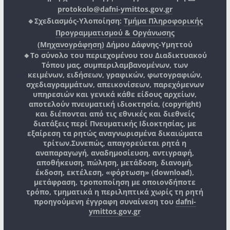
protokolo@dafni-ymittos.gov.gr
🔹Σχεδιασμός-Υλοποίηση:
Τμήμα Πληροφορικής
Προγραμματισμού & Οργάνωσης
(Μηχανογράφηση)
Δήμου Δάφνης-Υμηττού
🔸Το σύνολο του περιεχομένου του Διαδικτυακού
Τόπου μας, συμπεριλαμβανομένων, των
κειμένων, ειδήσεων, γραφικών, φωτογραφιών,
σχεδιαγραμμάτων, απεικονίσεων, παρεχόμενων
υπηρεσιών και γενικά κάθε είδους αρχείων,
αποτελούν πνευματική ιδιοκτησία, (copyright)
και διέπονται από τις εθνικές και διεθνείς
διατάξεις περί Πνευματικής Ιδιοκτησίας, με
εξαίρεση τα ρητώς αναγνωρισμένα δικαιώματα
τρίτων.
Συνεπώς, απαγορεύεται ρητά η
αναπαραγωγή, αναδημοσίευση, αντιγραφή,
αποθήκευση, πώληση, μετάδοση, διανομή,
έκδοση, εκτέλεση, «φόρτωση» (download),
μετάφραση, τροποποίηση με οποιονδήποτε
τρόπο, τμηματικά η περιληπτικά χωρίς τη ρητή
προηγούμενη έγγραφη συναίνεση του
dafni-
ymittos.gov.gr