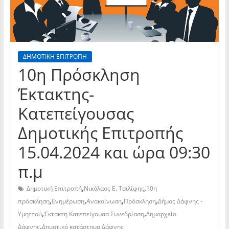
ΔΗΜΟΤΙΚΗ ΕΠΙΤΡΟΠΗ
10η Πρόσκληση
Έκτακτης-
Κατεπείγουσας
Δημοτικής Επιτροπής
15.04.2024 και ώρα 09:30
π.μ
,
,
Δημοτική Επιτροπή
Νικόλαος Ε. Τσιλίφης
10η
,
,
,
,
πρόσκληση
Ενημέρωση
Ανακοίνωση
Πρόσκληση
Δήμος Δάφνης -
,
,
Υμηττού
Έκτακτη Κατεπείγουσα Συνεδρίαση
Δημαρχείο
,
Δάφνης
Δημοτικό κατάστημα Δάφνης