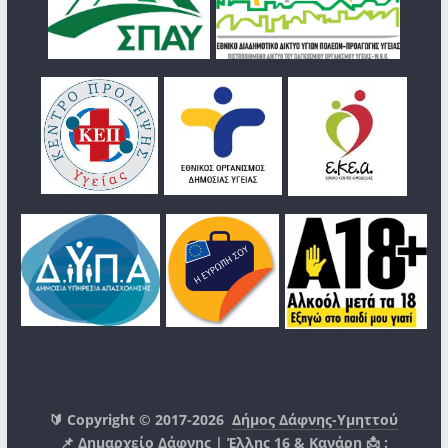
🔰 Copyright © 2017-2026
Δήμος Δάφνης-Υμηττού
📌 Δημαρχείο Δάφνης | Έλλης 16 & Κανάρη 📩 :