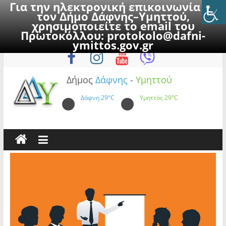
Για την ηλεκτρονική επικοινωνία με
τον Δήμο Δάφνης–Υμηττού,
χρησιμοποιείτε το email του
Πρωτοκόλλου:
protokolo@dafni-
Skip
Παρασκευή, 7 Αυγούστου 2026
ymittos.gov.gr
to
content
Δήμος
Δάφνης
-
Υμηττού
Δάφνη
29°C
Υμηττός
29°C