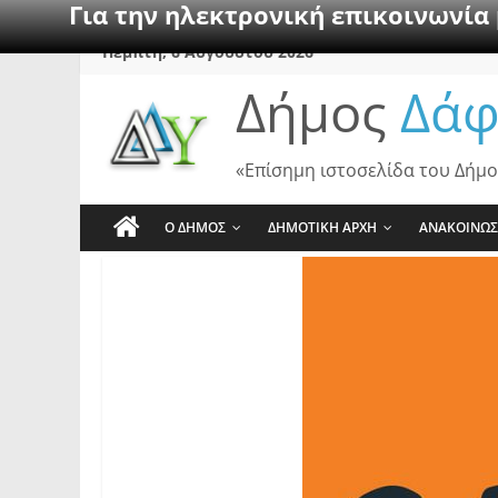
Για την ηλεκτρονική επικοινωνία
Skip
Πέμπτη, 6 Αυγούστου 2026
to
Δήμος
Δάφ
content
«Επίσημη ιστοσελίδα του Δήμο
Ο ΔΗΜΟΣ
ΔΗΜΟΤΙΚΗ ΑΡΧΗ
ΑΝΑΚΟΙΝΩΣ