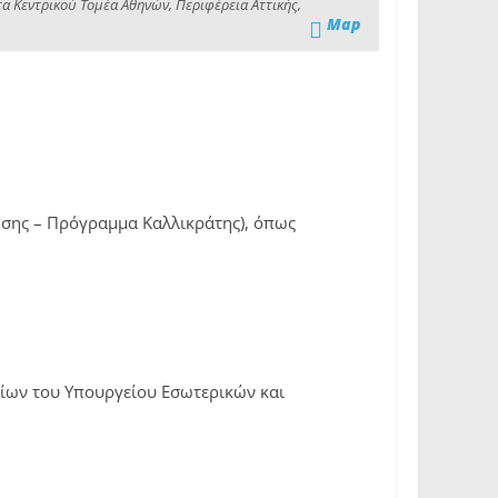
τα Κεντρικού Τομέα Αθηνών, Περιφέρεια Αττικής,
Map
κησης – Πρόγραμμα Καλλικράτης), όπως
λίων του Υπουργείου Εσωτερικών και