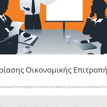
ίασης Οικονομικής Επιτροπής
,
,
,
,
ικονομική Επιτροπή
Δημοτικό κατάστημα Δάφνης
1ος όροφος
συνεδρίαση
27η 