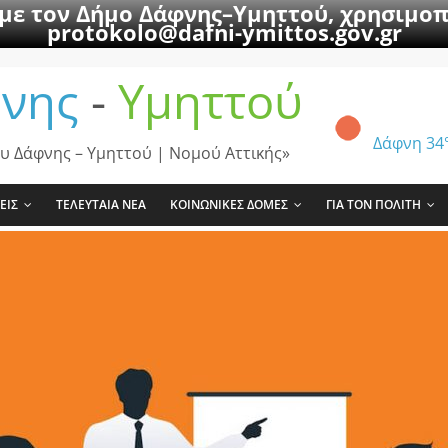
 με τον Δήμο Δάφνης–Υμηττού, χρησιμοπ
protokolo@dafni-ymittos.gov.gr
νης
-
Υμηττού
Δάφνη
34
υ Δάφνης – Υμηττού | Νομού Αττικής»
ΕΙΣ
ΤΕΛΕΥΤΑΙΑ ΝΕΑ
ΚΟΙΝΩΝΙΚΕΣ ΔΟΜΕΣ
ΓΙΑ ΤΟΝ ΠΟΛΙΤΗ