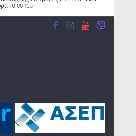
ρα 10:00 π.μ