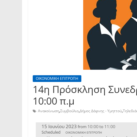
ΟΙΚΟΝΟΜΙΚΗ ΕΠΙΤΡΟΠΗ
14η Πρόσκληση Συνεδρ
10:00 π.μ
,
,
,
Ανακοίνωση
Συμβούλιο
Δήμος Δάφνης - Υμηττού
Τηλεδι
15 Ιουνίου 2023
10:00
11:00
from
to
Scheduled
ΟΙΚΟΝΟΜΙΚΗ ΕΠΙΤΡΟΠΗ