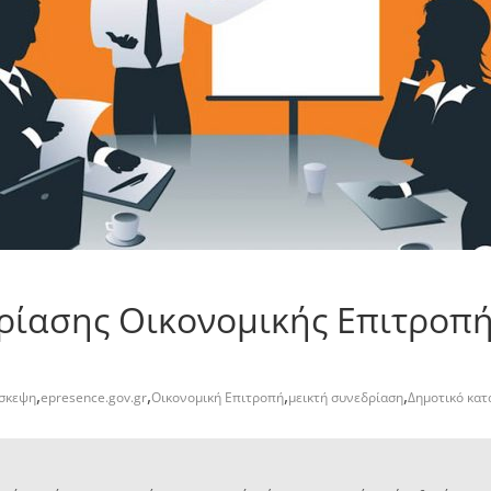
ίασης Οικονομικής Επιτροπής
,
,
,
,
άσκεψη
epresence.gov.gr
Οικονομική Επιτροπή
μεικτή συνεδρίαση
Δημοτικό κα