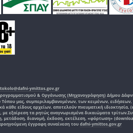
tokolo@dafni-ymittos.gov.gr
Προγραμματισμού & Οργάνωσης (Μηχανογράφηση)
Δήμου Δάφν
ύ Τόπου μας, συμπεριλαμβανομένων, των κειμένων, ειδήσεων
 κάθε είδους αρχείων, αποτελούν πνευματική ιδιοκτησία, (co
ς, με εξαίρεση τα ρητώς αναγνωρισμένα δικαιώματα τρίτων.
Συ
, μετάδοση, διανομή, έκδοση, εκτέλεση, «φόρτωση» (downlo
 προηγούμενη έγγραφη συναίνεση του
dafni-ymittos.gov.gr