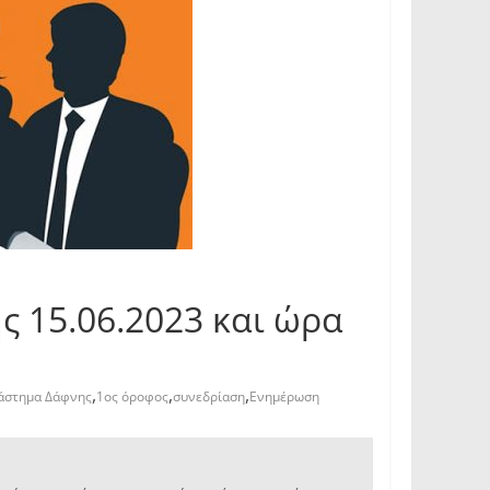
 15.06.2023 και ώρα
,
,
,
τάστημα Δάφνης
1ος όροφος
συνεδρίαση
Ενημέρωση