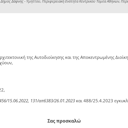
 Δήμος Δάφνης - Υμηττού, Περιφερειακή Ενότητα Κεντρικού Τομέα Αθηνών, Περι
Αρχιτεκτονική της Αυτοδιοίκησης και της Αποκεντρωμένης Διοί
χύουν,
22,
456/15.06.2022, 131/απ6383/26.01.2023
και 488/25.4.2023 εγκυκ
Σας προσκαλώ