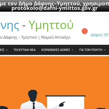
 με τον Δήμο Δάφνης–Υμηττού, χρησιμοπ
protokolo@dafni-ymittos.gov.gr
νης
-
Υμηττού
Δάφνη
35
υ Δάφνης – Υμηττού | Νομού Αττικής»
ΕΙΣ
ΤΕΛΕΥΤΑΙΑ ΝΕΑ
ΚΟΙΝΩΝΙΚΕΣ ΔΟΜΕΣ
ΓΙΑ ΤΟΝ ΠΟΛΙΤΗ