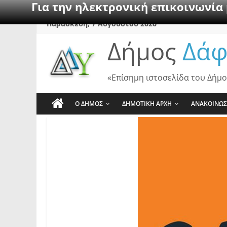
Για την ηλεκτρονική επικοινωνία
Skip
Παρασκευή, 7 Αυγούστου 2026
to
Δήμος
Δάφ
content
«Επίσημη ιστοσελίδα του Δήμο
Ο ΔΗΜΟΣ
ΔΗΜΟΤΙΚΗ ΑΡΧΗ
ΑΝΑΚΟΙΝΩΣ