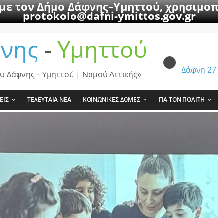
 με τον Δήμο Δάφνης–Υμηττού, χρησιμοπ
protokolo@dafni-ymittos.gov.gr
νης
-
Υμηττού
Δάφνη
27
υ Δάφνης – Υμηττού | Νομού Αττικής»
ΕΙΣ
ΤΕΛΕΥΤΑΙΑ ΝΕΑ
ΚΟΙΝΩΝΙΚΕΣ ΔΟΜΕΣ
ΓΙΑ ΤΟΝ ΠΟΛΙΤΗ