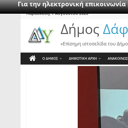
Για την ηλεκτρονική επικοινωνία
Skip
Παρασκευή, 7 Αυγούστου 2026
to
Δήμος
Δάφ
content
«Επίσημη ιστοσελίδα του Δήμο
Ο ΔΗΜΟΣ
ΔΗΜΟΤΙΚΗ ΑΡΧΗ
ΑΝΑΚΟΙΝΩΣ