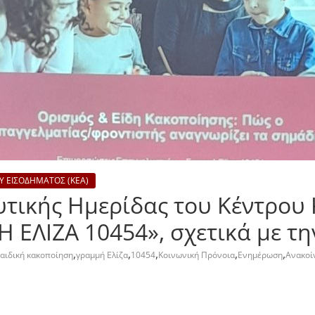
Υ ΕΙΣΟΔΗΜΑΤΟΣ (ΚΕΑ)
υτικής Ημερίδας του Κέντρου 
 ΕΛΙΖΑ 10454», σχετικά με τ
,
,
,
,
,
αιδική κακοποίηση
γραμμή Ελίζα
10454
Κοινωνική Πρόνοια
Ενημέρωση
Ανακοί