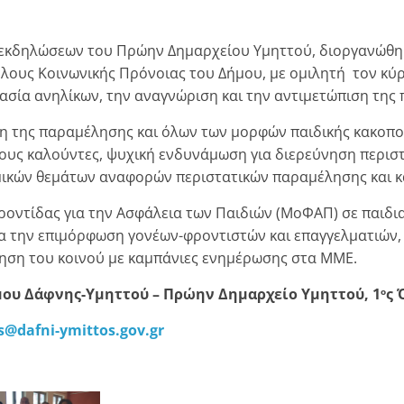
σα εκδηλώσεων του Πρώην Δημαρχείου Υμηττού, διοργανώθη
λους Κοινωνικής Πρόνοιας του Δήμου, με ομιλητή τον κύρ
ασία ανηλίκων, την αναγνώριση και την αντιμετώπιση της 
η της παραμέλησης και όλων των μορφών παιδικής κακοποί
ους καλούντες, ψυχική ενδυνάμωση για διερεύνηση περισ
ομικών θεμάτων αναφορών περιστατικών παραμέλησης και 
ροντίδας για την Ασφάλεια των Παιδιών (ΜοΦΑΠ) σε παιδι
α την επιμόρφωση γονέων-φροντιστών και επαγγελματιών, ε
ίηση του κοινού με καμπάνιες ενημέρωσης στα ΜΜΕ.
μου Δάφνης-Υμηττού – Πρώην Δημαρχείο Υμηττού, 1
ς 
ο
as@
dafni-
ymittos.gov.gr