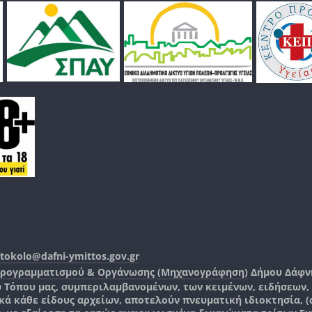
tokolo@dafni-ymittos.gov.gr
Προγραμματισμού & Οργάνωσης (Μηχανογράφηση)
Δήμου Δάφν
ύ Τόπου μας, συμπεριλαμβανομένων, των κειμένων, ειδήσεων
 κάθε είδους αρχείων, αποτελούν πνευματική ιδιοκτησία, (co