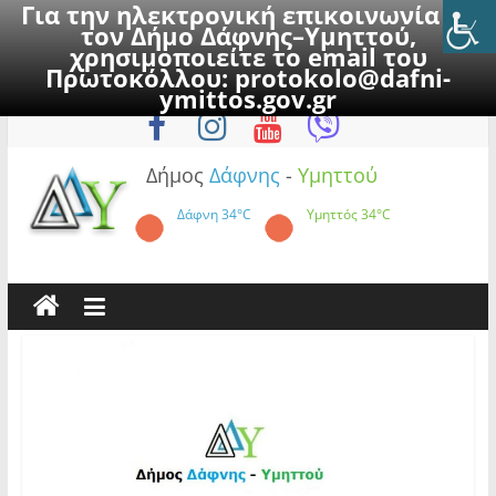
Για την ηλεκτρονική επικοινωνία με
τον Δήμο Δάφνης–Υμηττού,
χρησιμοποιείτε το email του
Πρωτοκόλλου:
protokolo@dafni-
Skip
Παρασκευή, 7 Αυγούστου 2026
ymittos.gov.gr
to
content
Δήμος
Δάφνης
-
Υμηττού
Δάφνη
34°C
Υμηττός
34°C