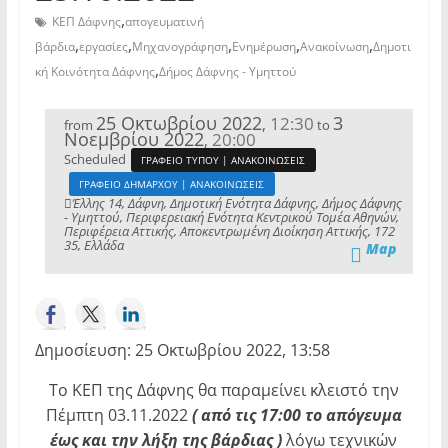
,
ΚΕΠ Δάφνης
απογευματινή
,
,
,
,
,
βάρδια
εργασίες
Μηχανογράφηση
Ενημέρωση
Ανακοίνωση
Δημοτι
,
κή Κοινότητα Δάφνης
Δήμος Δάφνης - Υμηττού
25 Οκτωβρίου 2022
3
12:30
,
from
to
Νοεμβρίου 2022
20:00
,
Scheduled
ΓΡΑΦΕΙΟ ΤΥΠΟΥ | ΑΝΑΚΟΙΝΩΣΕΙΣ
ΓΡΑΦΕΙΟ ΔΗΜΑΡΧΟΥ | ΑΝΑΚΟΙΝΩΣΕΙΣ
Έλλης 14, Δάφνη, Δημοτική Ενότητα Δάφνης, Δήμος Δάφνης
- Υμηττού, Περιφερειακή Ενότητα Κεντρικού Τομέα Αθηνών,
Περιφέρεια Αττικής, Αποκεντρωμένη Διοίκηση Αττικής, 172
35, Ελλάδα
Map
Δημοσίευση: 25 Οκτωβρίου 2022, 13:58
Το ΚΕΠ της Δάφνης θα παραμείνει κλειστό την
Πέμπτη 03.11.2022
( από τις 17:00 το απόγευμα
έως και την λήξη της βάρδιας )
λόγω τεχνικών