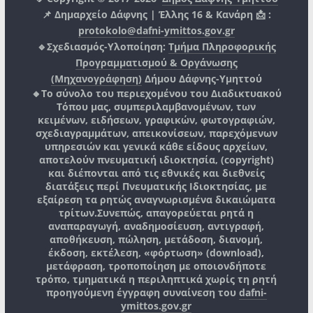
📌 Δημαρχείο Δάφνης | Έλλης 16 & Κανάρη 📩 :
protokolo@dafni-ymittos.gov.gr
🔹Σχεδιασμός-Υλοποίηση:
Τμήμα Πληροφορικής
Προγραμματισμού & Οργάνωσης
(Μηχανογράφηση)
Δήμου Δάφνης-Υμηττού
🔸Το σύνολο του περιεχομένου του Διαδικτυακού
Τόπου μας, συμπεριλαμβανομένων, των
κειμένων, ειδήσεων, γραφικών, φωτογραφιών,
σχεδιαγραμμάτων, απεικονίσεων, παρεχόμενων
υπηρεσιών και γενικά κάθε είδους αρχείων,
αποτελούν πνευματική ιδιοκτησία, (copyright)
και διέπονται από τις εθνικές και διεθνείς
διατάξεις περί Πνευματικής Ιδιοκτησίας, με
εξαίρεση τα ρητώς αναγνωρισμένα δικαιώματα
τρίτων.
Συνεπώς, απαγορεύεται ρητά η
αναπαραγωγή, αναδημοσίευση, αντιγραφή,
αποθήκευση, πώληση, μετάδοση, διανομή,
έκδοση, εκτέλεση, «φόρτωση» (download),
μετάφραση, τροποποίηση με οποιονδήποτε
τρόπο, τμηματικά η περιληπτικά χωρίς τη ρητή
προηγούμενη έγγραφη συναίνεση του
dafni-
ymittos.gov.gr