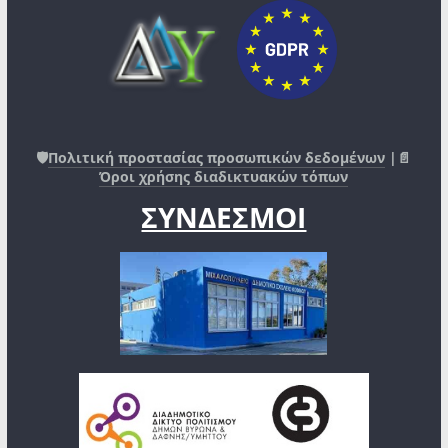
🛡️
Πολιτική προστασίας προσωπικών δεδομένων
|📄
Όροι χρήσης διαδικτυακών τόπων
ΣΥΝΔΕΣΜΟΙ