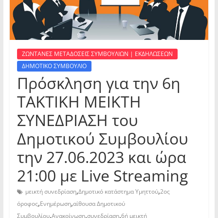
ΖΩΝΤΑΝΕΣ ΜΕΤΑΔΟΣΕΙΣ ΣΥΜΒΟΥΛΙΩΝ | ΕΚΔΗΛΩΣΕΩΝ
ΔΗΜΟΤΙΚΟ ΣΥΜΒΟΥΛΙΟ
Πρόσκληση για την 6η
ΤΑΚΤΙΚΗ ΜΕΙΚΤΗ
ΣΥΝΕΔΡΙΑΣΗ του
Δημοτικού Συμβουλίου
την 27.06.2023 και ώρα
21:00 με Live Streaming
,
,
μεικτή συνεδρίαση
Δημοτικό κατάστημα Υμηττού
2ος
,
,
όροφος
Ενημέρωση
αίθουσα Δημοτικού
,
,
,
Συμβουλίου
Ανακοίνωση
συνεδρίαση
6ή μεικτή