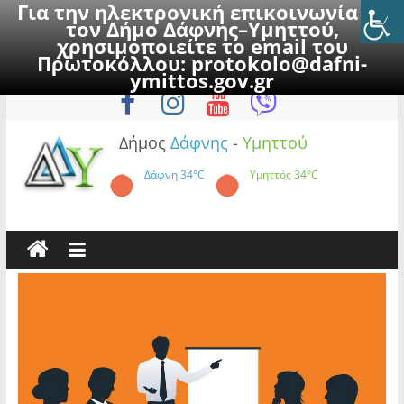
Για την ηλεκτρονική επικοινωνία με
τον Δήμο Δάφνης–Υμηττού,
χρησιμοποιείτε το email του
Πρωτοκόλλου:
protokolo@dafni-
Skip
Παρασκευή, 7 Αυγούστου 2026
ymittos.gov.gr
to
content
Δήμος
Δάφνης
-
Υμηττού
Δάφνη
34°C
Υμηττός
34°C