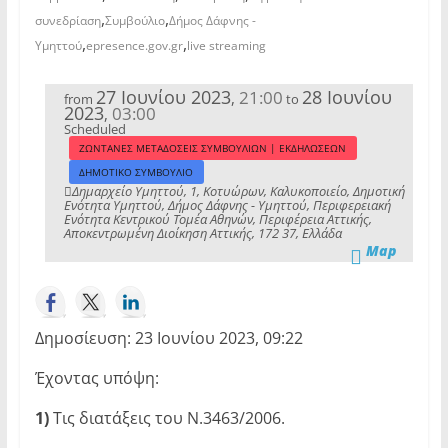
,
,
συνεδρίαση
Συμβούλιο
Δήμος Δάφνης -
,
,
Υμηττού
epresence.gov.gr
live streaming
27 Ιουνίου 2023
28 Ιουνίου
21:00
,
from
to
2023
03:00
,
Scheduled
ΖΩΝΤΑΝΕΣ ΜΕΤΑΔΟΣΕΙΣ ΣΥΜΒΟΥΛΙΩΝ | ΕΚΔΗΛΩΣΕΩΝ
ΔΗΜΟΤΙΚΟ ΣΥΜΒΟΥΛΙΟ
Δημαρχείο Υμηττού, 1, Κοτυώρων, Καλυκοποιείο, Δημοτική
Ενότητα Υμηττού, Δήμος Δάφνης - Υμηττού, Περιφερειακή
Ενότητα Κεντρικού Τομέα Αθηνών, Περιφέρεια Αττικής,
Αποκεντρωμένη Διοίκηση Αττικής, 172 37, Ελλάδα
Map
Δημοσίευση: 23 Ιουνίου 2023, 09:22
Έχοντας υπόψη:
1)
Τις διατάξεις του Ν.3463/2006.