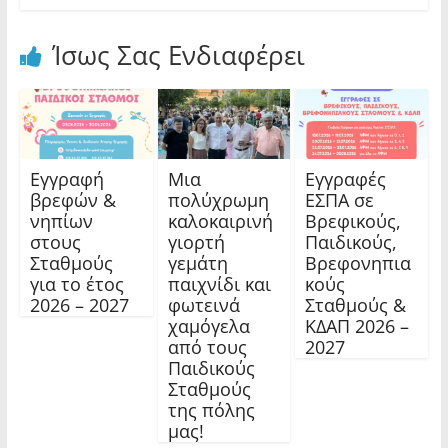
Ίσως Σας Ενδιαφέρει
Εγγραφή
Μια
Εγγραφές
βρεφών &
πολύχρωμη
ΕΣΠΑ σε
νηπίων
καλοκαιρινή
Βρεφικούς,
στους
γιορτή
Παιδικούς,
Σταθμούς
γεμάτη
Βρεφονηπια
για το έτος
παιχνίδι και
κούς
2026 – 2027
φωτεινά
Σταθμούς &
χαμόγελα
ΚΔΑΠ 2026 –
από τους
2027
Παιδικούς
Σταθμούς
της πόλης
μας!