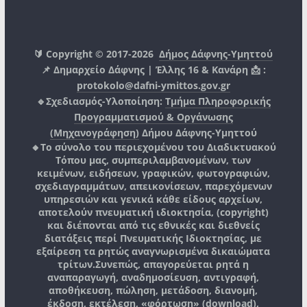
🔰 Copyright © 2017-2026
Δήμος Δάφνης-Υμηττού
📌 Δημαρχείο Δάφνης | Έλλης 16 & Κανάρη 📩 :
protokolo@dafni-ymittos.gov.gr
🔹Σχεδιασμός-Υλοποίηση:
Τμήμα Πληροφορικής
Προγραμματισμού & Οργάνωσης
(Μηχανογράφηση)
Δήμου Δάφνης-Υμηττού
🔸Το σύνολο του περιεχομένου του Διαδικτυακού
Τόπου μας, συμπεριλαμβανομένων, των
κειμένων, ειδήσεων, γραφικών, φωτογραφιών,
σχεδιαγραμμάτων, απεικονίσεων, παρεχόμενων
υπηρεσιών και γενικά κάθε είδους αρχείων,
αποτελούν πνευματική ιδιοκτησία, (copyright)
και διέπονται από τις εθνικές και διεθνείς
διατάξεις περί Πνευματικής Ιδιοκτησίας, με
εξαίρεση τα ρητώς αναγνωρισμένα δικαιώματα
τρίτων.
Συνεπώς, απαγορεύεται ρητά η
αναπαραγωγή, αναδημοσίευση, αντιγραφή,
αποθήκευση, πώληση, μετάδοση, διανομή,
έκδοση, εκτέλεση, «φόρτωση» (download),