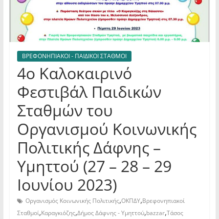
ΒΡΕΦΟΝΗΠΙΑΚΟΙ - ΠΑΙΔΙΚΟΙ ΣΤΑΘΜΟΙ
4ο Καλοκαιρινό
Φεστιβάλ Παιδικών
Σταθμών του
Οργανισμού Κοινωνικής
Πολιτικής Δάφνης –
Υμηττού (27 – 28 – 29
Ιουνίου 2023)
,
,
Οργανισμός Κοινωνικής Πολιτικής
ΟΚΠΔΥ
Βρεφονηπιακοί
,
,
,
,
Σταθμοί
Καραγκιόζης
Δήμος Δάφνης - Υμηττού
bazzar
Τάσος