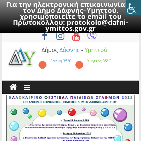
Για την ηλεκτρονική επικοινωνία με
τον Δήμο Δάφνης–Υμηττού,
χρησιμοποιείτε το email του
Πρωτοκόλλου:
protokolo@dafni-
Skip
Σάββατο, 8 Αυγούστου 2026
ymittos.gov.gr
to
content
Δήμος
Δάφνης
-
Υμηττού
Δάφνη
35°C
Υμηττός
35°C