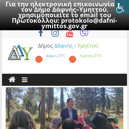
Για την ηλεκτρονική επικοινωνία με
τον Δήμο Δάφνης–Υμηττού,
χρησιμοποιείτε το email του
Πρωτοκόλλου:
protokolo@dafni-
Skip
Σάββατο, 8 Αυγούστου 2026
ymittos.gov.gr
to
content
Δήμος
Δάφνης
-
Υμηττού
Δάφνη
27°C
Υμηττός
27°C