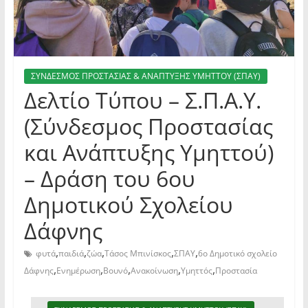
ΣΥΝΔΕΣΜΟΣ ΠΡΟΣΤΑΣΙΑΣ & ΑΝΑΠΤΥΞΗΣ ΥΜΗΤΤΟΥ (ΣΠΑΥ)
Δελτίο Τύπου – Σ.Π.Α.Υ.
(Σύνδεσμος Προστασίας
και Ανάπτυξης Υμηττού)
– Δράση του 6ου
Δημοτικού Σχολείου
Δάφνης
,
,
,
,
,
φυτά
παιδιά
ζώα
Τάσος Μπινίσκος
ΣΠΑΥ
6ο Δημοτικό σχολείο
,
,
,
,
,
Δάφνης
Ενημέρωση
Βουνό
Ανακοίνωση
Υμηττός
Προστασία