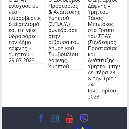
ενίσχυσε με
Προστασίας
Δάφνης –
νέο
& Ανάπτυξης
Υμηττού
πυροσβεστικ
Υμηττού
Τάσος
ό εξοπλισμό
(Σ.Π.Α.Υ.)
Μπινίσκος
και τις νέες
συνεδρίασε
στο Forum
υδροφόρες
στην
του ΣΠΑΥ
τον Δήμο
αίθουσα του
(Σύνδεσμος
Δάφνης –
Δημοτικού
Προστασίας
Υμηττού –
Συμβουλίου
και
29.07.2023
Δάφνης-
Ανάπτυξης
Υμηττού
Υμηττού) την
Δευτέρα 23
& την Τρίτη
24
Ιανουαρίου
2023