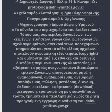
📌 Δημαρχείο Δάφνης | Έλλης 16 & Κανάρη 📩 :
protokolo@dafni-ymittos.gov.gr
🔹Σχεδιασμός-Υλοποίηση:
Τμήμα Πληροφορικής
Προγραμματισμού & Οργάνωσης
(Μηχανογράφηση)
Δήμου Δάφνης-Υμηττού
🔸Το σύνολο του περιεχομένου του Διαδικτυακού
Τόπου μας, συμπεριλαμβανομένων, των
κειμένων, ειδήσεων, γραφικών, φωτογραφιών,
σχεδιαγραμμάτων, απεικονίσεων, παρεχόμενων
υπηρεσιών και γενικά κάθε είδους αρχείων,
αποτελούν πνευματική ιδιοκτησία, (copyright)
και διέπονται από τις εθνικές και διεθνείς
διατάξεις περί Πνευματικής Ιδιοκτησίας, με
εξαίρεση τα ρητώς αναγνωρισμένα δικαιώματα
τρίτων.
Συνεπώς, απαγορεύεται ρητά η
αναπαραγωγή, αναδημοσίευση, αντιγραφή,
αποθήκευση, πώληση, μετάδοση, διανομή,
έκδοση, εκτέλεση, «φόρτωση» (download),
μετάφραση, τροποποίηση με οποιονδήποτε
τρόπο, τμηματικά η περιληπτικά χωρίς τη ρητή
προηγούμενη έγγραφη συναίνεση του
dafni-
ymittos.gov.gr