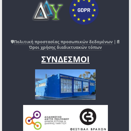
🛡️
Πολιτική προστασίας προσωπικών δεδομένων
|📄
Όροι χρήσης διαδικτυακών τόπων
ΣΥΝΔΕΣΜΟΙ