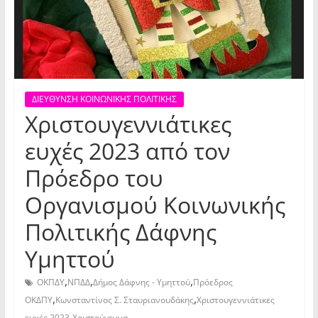
ΔΙΕΥΘΥΝΣΗ ΚΟΙΝΩΝΙΚΗΣ ΠΟΛΙΤΙΚΗΣ
Χριστουγεννιάτικες
ευχές 2023 από τον
Πρόεδρο του
Οργανισμού Κοινωνικής
Πολιτικής Δάφνης
Υμηττού
,
,
,
ΟΚΠΔΥ
ΝΠΔΔ
Δήμος Δάφνης - Υμηττού
Πρόεδρος
,
,
ΟΚΔΠΥ
Κωνσταντίνος Σ. Σταυριανουδάκης
Χριστουγεννιάτικες
,
ευχές 2023
Χριστούγεννα