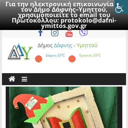
Για την ηλεκτρονική επικοινωνία με
τον Δήμο Δάφνης–Υμηττού,
χρησιμοποιείτε το email του
Πρωτοκόλλου:
protokolo@dafni-
Skip
Δευτέρα, 10 Αυγούστου 2026
ymittos.gov.gr
to
content
Δήμος
Δάφνης
-
Υμηττού
Δάφνη
33°C
Υμηττός
33°C