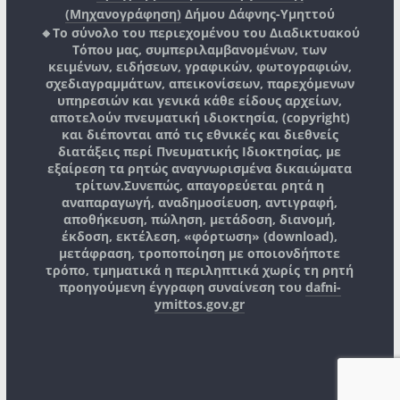
(Μηχανογράφηση)
Δήμου Δάφνης-Υμηττού
🔸Το σύνολο του περιεχομένου του Διαδικτυακού
Τόπου μας, συμπεριλαμβανομένων, των
κειμένων, ειδήσεων, γραφικών, φωτογραφιών,
σχεδιαγραμμάτων, απεικονίσεων, παρεχόμενων
υπηρεσιών και γενικά κάθε είδους αρχείων,
αποτελούν πνευματική ιδιοκτησία, (copyright)
και διέπονται από τις εθνικές και διεθνείς
διατάξεις περί Πνευματικής Ιδιοκτησίας, με
εξαίρεση τα ρητώς αναγνωρισμένα δικαιώματα
τρίτων.
Συνεπώς, απαγορεύεται ρητά η
αναπαραγωγή, αναδημοσίευση, αντιγραφή,
αποθήκευση, πώληση, μετάδοση, διανομή,
έκδοση, εκτέλεση, «φόρτωση» (download),
μετάφραση, τροποποίηση με οποιονδήποτε
τρόπο, τμηματικά η περιληπτικά χωρίς τη ρητή
προηγούμενη έγγραφη συναίνεση του
dafni-
ymittos.gov.gr