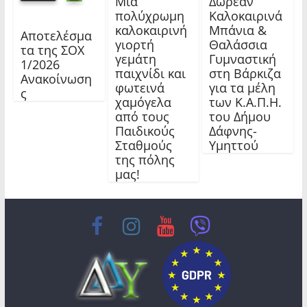
Μια
Δωρεάν
πολύχρωμη
Καλοκαιρινά
καλοκαιρινή
Μπάνια &
Αποτελέσμα
γιορτή
Θαλάσσια
τα της ΣΟΧ
γεμάτη
Γυμναστική
1/2026
παιχνίδι και
στη Βάρκιζα
Ανακοίνωση
φωτεινά
για τα μέλη
ς
χαμόγελα
των Κ.Α.Π.Η.
από τους
του Δήμου
Παιδικούς
Δάφνης-
Σταθμούς
Υμηττού
της πόλης
μας!