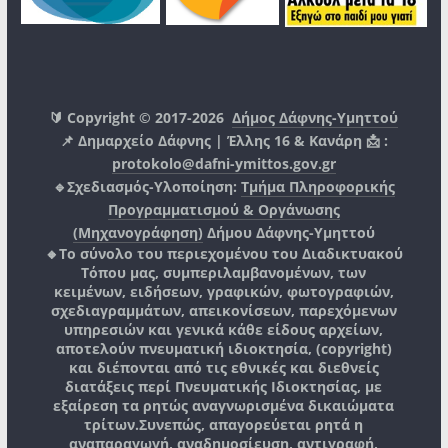
🔰 Copyright © 2017-2026
Δήμος Δάφνης-Υμηττού
📌 Δημαρχείο Δάφνης | Έλλης 16 & Κανάρη 📩 :
protokolo@dafni-ymittos.gov.gr
🔹Σχεδιασμός-Υλοποίηση:
Τμήμα Πληροφορικής
Προγραμματισμού & Οργάνωσης
(Μηχανογράφηση)
Δήμου Δάφνης-Υμηττού
🔸Το σύνολο του περιεχομένου του Διαδικτυακού
Τόπου μας, συμπεριλαμβανομένων, των
κειμένων, ειδήσεων, γραφικών, φωτογραφιών,
σχεδιαγραμμάτων, απεικονίσεων, παρεχόμενων
υπηρεσιών και γενικά κάθε είδους αρχείων,
αποτελούν πνευματική ιδιοκτησία, (copyright)
και διέπονται από τις εθνικές και διεθνείς
διατάξεις περί Πνευματικής Ιδιοκτησίας, με
εξαίρεση τα ρητώς αναγνωρισμένα δικαιώματα
τρίτων.
Συνεπώς, απαγορεύεται ρητά η
αναπαραγωγή, αναδημοσίευση, αντιγραφή,