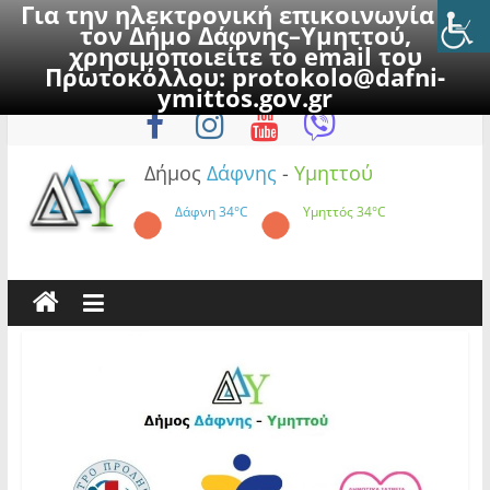
Για την ηλεκτρονική επικοινωνία με
τον Δήμο Δάφνης–Υμηττού,
χρησιμοποιείτε το email του
Πρωτοκόλλου:
protokolo@dafni-
Skip
Παρασκευή, 7 Αυγούστου 2026
ymittos.gov.gr
to
content
Δήμος
Δάφνης
-
Υμηττού
Δάφνη
34°C
Υμηττός
34°C