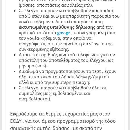
(μάσκες, αποστάσεις ασφαλείας κτλ).
Σε έλεγχο μπορούν να υποβληθούν και παιδιά
από 3 ετών και άνω με απαραίτητη παρουσία του
γονέα- κηδεμόνα. Απαιτείται προσκόμιση
εκτυπωμένης υπεύθυνης δήλωσης
από τον
κρατικό ιστότοπο
gov
.
gr
, υπογεγραμμένη από
τον γονέα-κηδεμόνα, στην οποία να
αναγράφεται, ότι συναινεί στη διενέργεια της
συγκεκριμένης εξέτασης.
Απαιτείται αριθμός κινητού τηλεφώνου για την
αποστολή του αποτελέσματος του ελέγχου, ως
μήνυμα (sms).
Δικαίωμα να πραγματοποιήσουν το τεστ , έχουν
όλοι οι κάτοικοι του Δήμου Δάφνης-Υμηττού
αλλά κι από την ευρύτερη περιοχή.
Σε έλεγχο μπορούν να υποβληθούν όλοι οι
συμπολίτες μας( εμβολιασμένοι και
ανεμβολίαστοι).
Εκφράζουμε τις θερμές ευχαριστίες μας στον
ΕΟΔΥ , για τον άμεσο προγραμματισμό της τόσο
σημαντικής αυτής δράσης , με σκοπό την