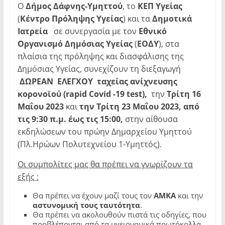
O
Δήμος Δάφνης-Υμηττού
, το
ΚΕΠ Υγείας
(
Κέντρο Πρόληψης Υγείας
) και τα
Δημοτικά
Ιατρεία
σε συνεργασία με τον
Εθνικό
Οργανισμό Δημόσιας Υγείας
(
ΕΟΔΥ
), στα
πλαίσια της πρόληψης και διασφάλισης της
Δημόσιας Υγείας, συνεχίζουν τη διεξαγωγή
ΔΩΡΕΑΝ ΕΛΕΓΧΟΥ ταχείας ανίχνευσης
κορονοϊού (
rapid
Covid
-19
test
),
την
Τρίτη 16
Μαΐου 2023
και
την Τρίτη 23 Μαΐου 2023, από
τις 9:30 π.μ. έως τις 15:00,
στην αίθουσα
εκδηλώσεων του πρώην Δημαρχείου Υμηττού
(Πλ.Ηρώων Πολυτεχνείου 1-Υμηττός).
Οι συμπολίτες μας θα πρέπει να γνωρίζουν τα
εξής :
Θα πρέπει να έχουν μαζί τους τον
ΑΜΚΑ
και την
αστυνομική τους ταυτότητα
.
Θα πρέπει να ακολουθούν πιστά τις οδηγίες, που
προβλέπονται από τα υγειονομικά πρωτόκολλα