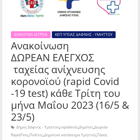
ΔΗΜΟΤΙΚΑ ΙΑΤΡΕΙΑ
ΚΕΠ ΥΓΕΙΑΣ ΔΑΦΝΗΣ - ΥΜΗΤΤΟΥ
Ανακοίνωση
ΔΩΡΕΑΝ ΕΛΕΓΧΟΣ
ταχείας ανίχνευσης
κορονοϊού (rapid Covid
-19 test) κάθε Τρίτη του
μήνα Μαΐου 2023 (16/5 &
23/5)
,
,
,
Δήμος Δάφνης - Υμηττού
rapidtests
Δημότες
Δωρεάν
,
,
,
RapidTets
Πολίτες
Δημοτικό κατάστημα Υμηττού
Τάσος