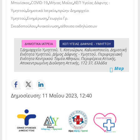
,
,
,
Μπινίσκος
COVID-19
Μήνας Μαΐος
ΚΕΠ Υγείας Δάφνης -
,
,
Υμηττού
Δημοτικά Ιατρεία
πρώην Δημαρχείο
,
,
Υμηττού
Ενημέρωση
Γεωργία Γρ.
,
,
Σκιαδοπούλου
Ανακοίνωση
αίθουσα εκδηλώσεων
ΔΗΜΟΤΙΚΑ ΙΑΤΡΕΙΑ
ΚΕΠ ΥΓΕΙΑΣ ΔΑΦΝΗΣ - ΥΜΗΤΤΟΥ
Δημαρχείο Υμηττού, 1, Κοτυώρων, Καλυκοποιείο, Δημοτική
Ενότητα Υμηττού, Δήμος Δάφνης - Υμηττού, Περιφερειακή
Ενότητα Κεντρικού Τομέα Αθηνών, Περιφέρεια Αττικής,
Αποκεντρωμένη Διοίκηση Αττικής, 172 37, Ελλάδα
Map
Δημοσίευση: 11 Μαΐου 2023, 12:40