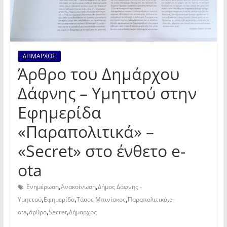
ΔΗΜΑΡΧΟΣ
Άρθρο του Δημάρχου
Δάφνης – Υμηττού στην
Εφημερίδα
«Παραπολιτικά» –
«Secret» στο ένθετο e-
ota
,
,
Ενημέρωση
Ανακοίνωση
Δήμος Δάφνης -
,
,
,
,
Υμηττού
Εφημερίδα
Τάσος Μπινίσκος
Παραπολιτικά
e-
,
,
,
ota
άρθρο
Secret
Δήμαρχος