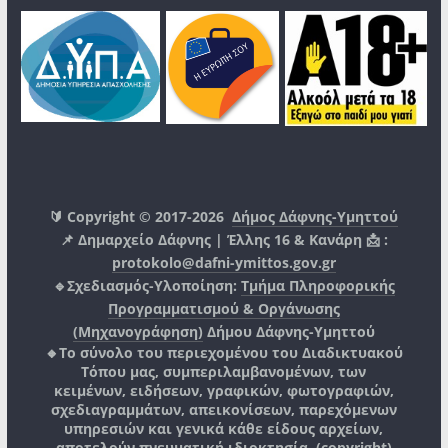
🔰 Copyright © 2017-2026
Δήμος Δάφνης-Υμηττού
📌 Δημαρχείο Δάφνης | Έλλης 16 & Κανάρη 📩 :
protokolo@dafni-ymittos.gov.gr
🔹Σχεδιασμός-Υλοποίηση:
Τμήμα Πληροφορικής
Προγραμματισμού & Οργάνωσης
(Μηχανογράφηση)
Δήμου Δάφνης-Υμηττού
🔸Το σύνολο του περιεχομένου του Διαδικτυακού
Τόπου μας, συμπεριλαμβανομένων, των
κειμένων, ειδήσεων, γραφικών, φωτογραφιών,
σχεδιαγραμμάτων, απεικονίσεων, παρεχόμενων
υπηρεσιών και γενικά κάθε είδους αρχείων,
αποτελούν πνευματική ιδιοκτησία, (copyright)