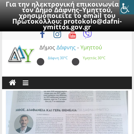
Για την ηλεκτρονική επικοινωνία με
τον Δήμο Δάφνης–Υμηττού,
χρησιμοποιείτε το email του
Πρωτοκόλλου:
protokolo@dafni-
Skip
Κυριακή, 9 Αυγούστου 2026
ymittos.gov.gr
to
content
Δήμος
Δάφνης
-
Υμηττού
Δάφνη
30°C
Υμηττός
30°C