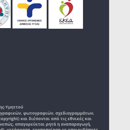
ης-Υμηττού
, γραφικών, φωτογραφιών, σχεδιαγραμμάτων,
pyright) και διέπονται από τις εθνικές και
νεπώς, απαγορεύεται ρητά η αναπαραγωγή,
ad), μετάφραση, τροποποίηση με οποιονδήποτε