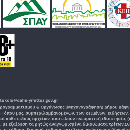
tokolo@dafni-ymittos.gov.gr
Προγραμματισμού & Οργάνωσης (Μηχανογράφηση)
Δήμου Δάφν
ύ Τόπου μας, συμπεριλαμβανομένων, των κειμένων, ειδήσεων
 κάθε είδους αρχείων, αποτελούν πνευματική ιδιοκτησία, (co
ς, με εξαίρεση τα ρητώς αναγνωρισμένα δικαιώματα τρίτων.
Συ
, μετάδοση, διανομή, έκδοση, εκτέλεση, «φόρτωση» (downlo