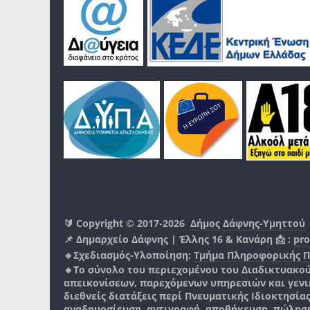
🔰 Copyright © 2017-2026
Δήμος Δάφνης-Υμηττού
📌 Δημαρχείο Δάφνης | Έλλης 16 & Κανάρη 📩 :
pro
🔹Σχεδιασμός-Υλοποίηση:
Τμήμα Πληροφορικής 
🔸Το σύνολο του περιεχομένου του Διαδικτυακο
απεικονίσεων, παρεχόμενων υπηρεσιών και γενικά
διεθνείς διατάξεις περί Πνευματικής Ιδιοκτησία
αναδημοσίευση, αντιγραφή, αποθήκευση, πώληση