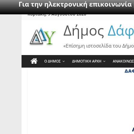
Για την ηλεκτρονική επικοινωνία
Skip
Κυριακή, 9 Αυγούστου 2026
to
Δήμος
Δάφ
content
«Επίσημη ιστοσελίδα του Δήμο
Ο ΔΗΜΟΣ
ΔΗΜΟΤΙΚΗ ΑΡΧΗ
ΑΝΑΚΟΙΝΩΣ