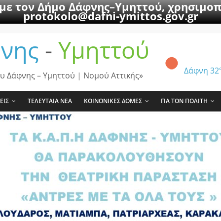
 με τον Δήμο Δάφνης–Υμηττού, χρησιμοπ
protokolo@dafni-ymittos.gov.gr
νης
-
Υμηττού
Δάφνη
32
υ Δάφνης – Υμηττού | Νομού Αττικής»
ΕΙΣ
ΤΕΛΕΥΤΑΙΑ ΝΕΑ
ΚΟΙΝΩΝΙΚΕΣ ΔΟΜΕΣ
ΓΙΑ ΤΟΝ ΠΟΛΙΤΗ