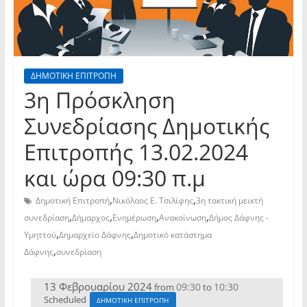
ΔΗΜΟΤΙΚΗ ΕΠΙΤΡΟΠΗ
3η Πρόσκληση
Συνεδρίασης Δημοτικής
Επιτροπής 13.02.2024
και ώρα 09:30 π.μ
,
,
Δημοτική Επιτροπή
Νικόλαος Ε. Τσιλίφης
3η τακτική μεικτή
,
,
,
,
συνεδρίαση
Δήμαρχος
Ενημέρωση
Ανακοίνωση
Δήμος Δάφνης -
,
,
Υμηττού
Δημαρχείο Δάφνης
Δημοτικό κατάστημα
,
Δάφνης
συνεδρίαση
13 Φεβρουαρίου 2024
09:30
10:30
from
to
Scheduled
ΔΗΜΟΤΙΚΗ ΕΠΙΤΡΟΠΗ