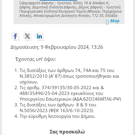
Δημαρχείο Δάφνης - Υμηττού, Έλλης 16 & Κανάρη Κ.,
Δάφνη, Δημοτική Ενότητα Δάφνης, Δήμος Δάφνης - Υμηττού,
Περιφερειακή Ενότητα Κεντρικού Τομέα Αθηνών, Περιφέρεια
Αττικής, Αποκεντρωμένη Διοίκηση Αττικής, 172 35, Ελλάδα
Map
Δημοσίευση: 9 Φεβρουαρίου 2024, 13:26
Έχοντας υπ’ όψιν:
Τις διατάξεις των άρθρων 74, 74Α και 75 του
Ν.3852/2010 (Α’ 87) όπως τροποποιήθηκαν και
ισχύουν,
Τις αριθμ. 374/39135/30-05-2022 και &
488/35496/25-04-2023 εγκυκλίους του
Υπουργείου Εσωτερικών (ΑΔΑ:6ΖΟΞ46ΜΤΛ6-ΡΨ)
Τις διατάξεις των άρθρων 8 & 9 του
Ν.5056/2023 (ΦΕΚ 163/6-10-2023)
Την εύρυθμη λειτουργία του Δήμου.
Σας προσκαλώ