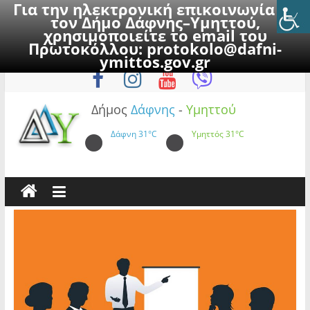
Για την ηλεκτρονική επικοινωνία με
τον Δήμο Δάφνης–Υμηττού,
χρησιμοποιείτε το email του
Πρωτοκόλλου:
protokolo@dafni-
Skip
Σάββατο, 8 Αυγούστου 2026
ymittos.gov.gr
to
content
Δήμος
Δάφνης
-
Υμηττού
Δάφνη
31°C
Υμηττός
31°C