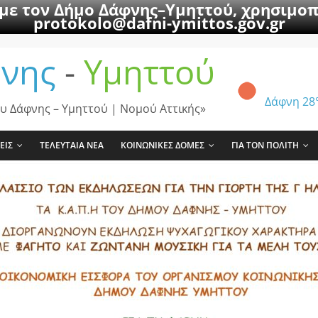
 με τον Δήμο Δάφνης–Υμηττού, χρησιμοπ
protokolo@dafni-ymittos.gov.gr
νης
-
Υμηττού
Δάφνη
28
υ Δάφνης – Υμηττού | Νομού Αττικής»
ΕΙΣ
ΤΕΛΕΥΤΑΙΑ ΝΕΑ
ΚΟΙΝΩΝΙΚΕΣ ΔΟΜΕΣ
ΓΙΑ ΤΟΝ ΠΟΛΙΤΗ