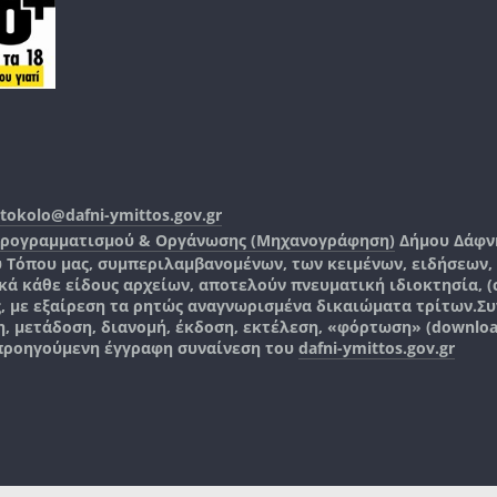
tokolo@dafni-ymittos.gov.gr
Προγραμματισμού & Οργάνωσης (Μηχανογράφηση)
Δήμου Δάφν
ύ Τόπου μας, συμπεριλαμβανομένων, των κειμένων, ειδήσεων
 κάθε είδους αρχείων, αποτελούν πνευματική ιδιοκτησία, (co
ς, με εξαίρεση τα ρητώς αναγνωρισμένα δικαιώματα τρίτων.
Συ
, μετάδοση, διανομή, έκδοση, εκτέλεση, «φόρτωση» (downlo
 προηγούμενη έγγραφη συναίνεση του
dafni-ymittos.gov.gr