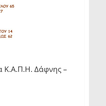
α Κ.Α.Π.Η. Δάφνης –