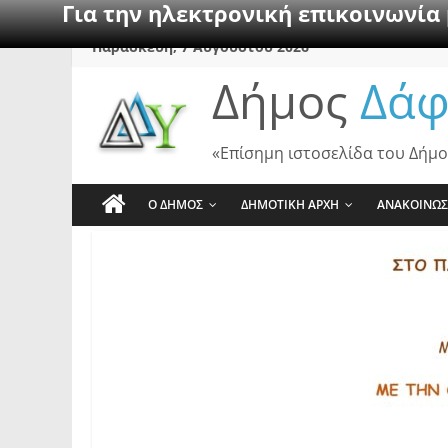
Για την ηλεκτρονική επικοινωνία
Skip
Παρασκευή, 7 Αυγούστου 2026
to
Δήμος
Δάφ
content
«Επίσημη ιστοσελίδα του Δήμο
Ο ΔΗΜΟΣ
ΔΗΜΟΤΙΚΗ ΑΡΧΗ
ΑΝΑΚΟΙΝΩΣ