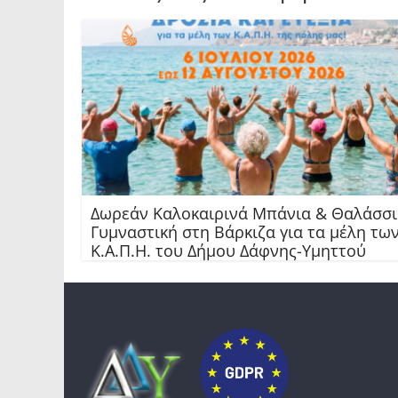
Δωρεάν Καλοκαιρινά Μπάνια & Θαλάσσ
Γυμναστική στη Βάρκιζα για τα μέλη τω
Κ.Α.Π.Η. του Δήμου Δάφνης-Υμηττού