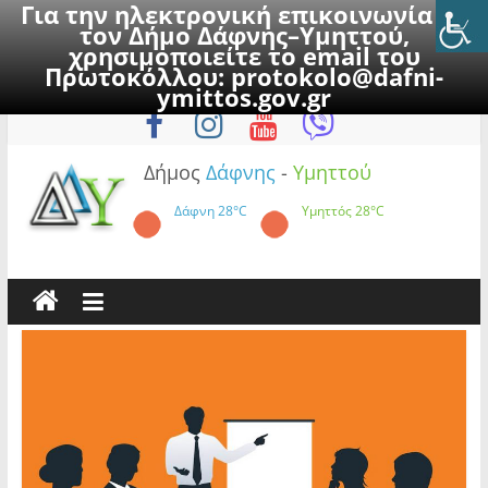
Για την ηλεκτρονική επικοινωνία με
τον Δήμο Δάφνης–Υμηττού,
χρησιμοποιείτε το email του
Πρωτοκόλλου:
protokolo@dafni-
Skip
Παρασκευή, 7 Αυγούστου 2026
ymittos.gov.gr
to
content
Δήμος
Δάφνης
-
Υμηττού
Δάφνη
28°C
Υμηττός
28°C