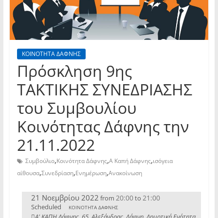
ΚΟΙΝΟΤΗΤΑ ΔΑΦΝΗΣ
Πρόσκληση 9ης
TAKTIKHΣ ΣΥΝΕΔΡΙΑΣΗΣ
του Συμβουλίου
Κοινότητας Δάφνης την
21.11.2022
,
,
,
Συμβούλιο
Κοινότητα Δάφνης
Α Καπή Δάφνης
ισόγεια
,
,
,
αίθουσα
Συνεδρίαση
Ενημέρωση
Ανακοίνωση
21 Νοεμβρίου 2022
20:00
21:00
from
to
Scheduled
ΚΟΙΝΟΤΗΤΑ ΔΑΦΝΗΣ
Α' ΚΑΠΗ Δάφνης, 65, Αλεξάνδρας, Δάφνη, Δημοτική Ενότητα