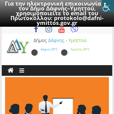
Για την ηλεκτρονική επικοινωνία με
τον Δήμο Δάφνης–Υμηττού,
χρησιμοποιείτε το email του
Πρωτοκόλλου:
protokolo@dafni-
Skip
Παρασκευή, 7 Αυγούστου 2026
ymittos.gov.gr
to
content
Δήμος
Δάφνης
-
Υμηττού
Δάφνη
30°C
Υμηττός
30°C