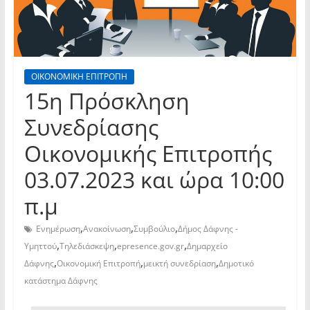
ΟΙΚΟΝΟΜΙΚΗ ΕΠΙΤΡΟΠΗ
15η Πρόσκληση
Συνεδρίασης
Οικονομικής Επιτροπής
03.07.2023 και ώρα 10:00
π.μ
,
,
,
Ενημέρωση
Ανακοίνωση
Συμβούλιο
Δήμος Δάφνης -
,
,
,
Υμηττού
Τηλεδιάσκεψη
epresence.gov.gr
Δημαρχείο
,
,
,
Δάφνης
Οικονομική Επιτροπή
μεικτή συνεδρίαση
Δημοτικό
κατάστημα Δάφνης