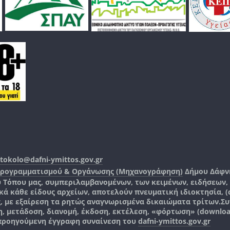
tokolo@dafni-ymittos.gov.gr
Προγραμματισμού & Οργάνωσης (Μηχανογράφηση)
Δήμου Δάφν
ύ Τόπου μας, συμπεριλαμβανομένων, των κειμένων, ειδήσεων
 κάθε είδους αρχείων, αποτελούν πνευματική ιδιοκτησία, (co
ς, με εξαίρεση τα ρητώς αναγνωρισμένα δικαιώματα τρίτων.
Συ
, μετάδοση, διανομή, έκδοση, εκτέλεση, «φόρτωση» (downlo
 προηγούμενη έγγραφη συναίνεση του
dafni-ymittos.gov.gr