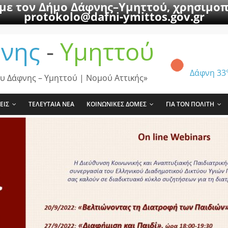
 με τον Δήμο Δάφνης–Υμηττού, χρησιμοπ
protokolo@dafni-ymittos.gov.gr
νης
-
Υμηττού
Δάφνη
33
υ Δάφνης – Υμηττού | Νομού Αττικής»
ΕΙΣ
ΤΕΛΕΥΤΑΙΑ ΝΕΑ
ΚΟΙΝΩΝΙΚΕΣ ΔΟΜΕΣ
ΓΙΑ ΤΟΝ ΠΟΛΙΤΗ