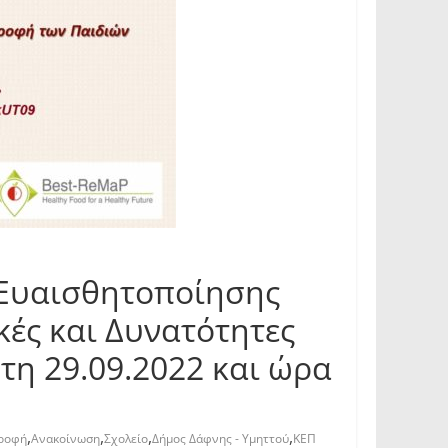
 Ευαισθητοποίησης
κές και Δυνατότητες
τη 29.09.2022 και ώρα
,
,
,
,
ροφή
Ανακοίνωση
Σχολείο
Δήμος Δάφνης - Υμηττού
ΚΕΠ