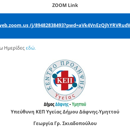
ZOOM Link
2web.zoom.us /j/89482838493?pwd=aVk4VnEzQjhYRVRud
ρω Ημερίδες
εδώ.
Υπεύθυνη ΚΕΠ Υγείας Δήμου Δάφνης-Υμηττού
Γεωργία Γρ. Σκιαδοπούλου