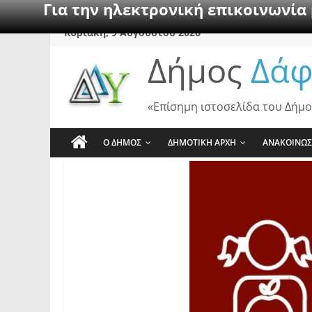
Για την ηλεκτρονική επικοινωνία
Skip
Κυριακή, 9 Αυγούστου 2026
to
Δήμος
Δάφ
content
«Επίσημη ιστοσελίδα του Δήμο
Ο ΔΗΜΟΣ
ΔΗΜΟΤΙΚΗ ΑΡΧΗ
ΑΝΑΚΟΙΝΩΣ