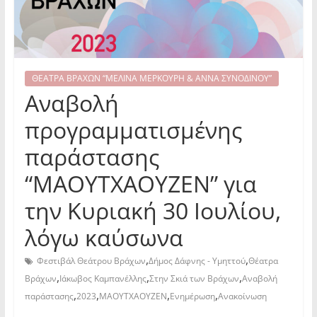
ΘΕΑΤΡΑ ΒΡΑΧΩΝ “ΜΕΛΙΝΑ ΜΕΡΚΟΥΡΗ & ΑΝΝΑ ΣΥΝΟΔΙΝΟΥ”
Αναβολή
προγραμματισμένης
παράστασης
“ΜΑΟΥΤΧΑΟΥΖΕΝ” για
την Κυριακή 30 Ιουλίου,
λόγω καύσωνα
,
,
Φεστιβάλ Θεάτρου Βράχων
Δήμος Δάφνης - Υμηττού
Θέατρα
,
,
,
Βράχων
Ιάκωβος Καμπανέλλης
Στην Σκιά των Βράχων
Αναβολή
,
,
,
,
παράστασης
2023
ΜΑΟΥΤΧΑΟΥΖΕΝ
Ενημέρωση
Ανακοίνωση