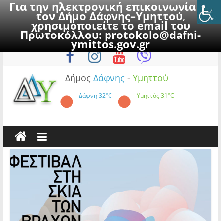
Για την ηλεκτρονική επικοινωνία με
τον Δήμο Δάφνης–Υμηττού,
χρησιμοποιείτε το email του
Πρωτοκόλλου:
protokolo@dafni-
Skip
Σάββατο, 8 Αυγούστου 2026
ymittos.gov.gr
to
content
Δήμος
Δάφνης
-
Υμηττού
Δάφνη
32°C
Υμηττός
31°C