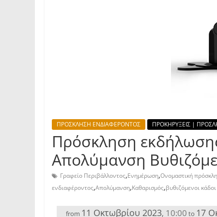
ΠΡΟΣΚΛΗΣΗ ΕΝΔΙΑΦΕΡΟΝΤΟΣ
ΠΡΟΚΗΡΥΞΕΙΣ | ΠΡΟΣΛ
Πρόσκληση εκδήλωσης 
Απολύμανση Βυθιζόμ
,
,
Γραφείο Περιβάλλοντος
Ενημέρωση
Ονομαστική πρόσκλ
,
,
,
ενδιαφέροντος
Απολύμανση
Καθαρισμός
βυθιζόμενοι κάδοι
11 Οκτωβρίου 2023
17 Ο
10:00
,
from
to