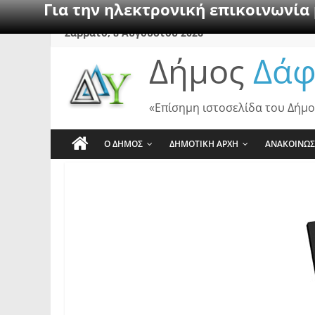
Για την ηλεκτρονική επικοινωνία
Skip
Σάββατο, 8 Αυγούστου 2026
to
Δήμος
Δάφ
content
«Επίσημη ιστοσελίδα του Δήμο
Ο ΔΗΜΟΣ
ΔΗΜΟΤΙΚΗ ΑΡΧΗ
ΑΝΑΚΟΙΝΩΣ