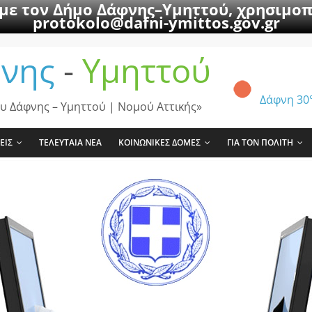
 με τον Δήμο Δάφνης–Υμηττού, χρησιμοπ
protokolo@dafni-ymittos.gov.gr
νης
-
Υμηττού
Δάφνη
30
υ Δάφνης – Υμηττού | Νομού Αττικής»
ΕΙΣ
ΤΕΛΕΥΤΑΙΑ ΝΕΑ
ΚΟΙΝΩΝΙΚΕΣ ΔΟΜΕΣ
ΓΙΑ ΤΟΝ ΠΟΛΙΤΗ