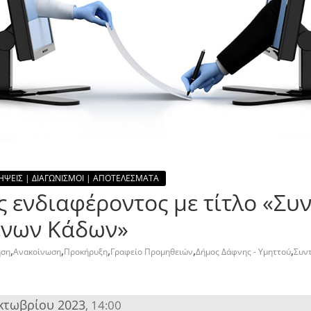
ΗΨΕΙΣ | ΔΙΑΓΩΝΙΣΜΟΙ | ΑΠΟΤΕΛΕΣΜΑΤΑ
ενδιαφέροντος με τίτλο «Συ
ενων Κάδων»
,
,
,
,
,
ηση
Ανακοίνωση
Προκήρυξη
Γραφείο Προμηθειών
Δήμος Δάφνης - Υμηττού
Συν
κτωβρίου 2023
14:00
,