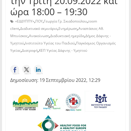
την Τρίτη 20.09.2022 και
ώρα 18:00 – 19:30
,
,
,
«ΕΔΔΥΠΠΥ»
ΠΟΥ
Γεωργία Γρ. Σκιαδοπούλου
zoom
,
,
,
client
Διαδικτυακό σεμινάριο
Ενημέρωση
Αναστάσιος Αθ.
,
,
,
Μπινίσκος
Ανακοίνωση
Διαδυκτιακή ημερίδα
Δήμος Δάφνης -
,
,
Υμηττού
Ινστιτούτο Υγείας του Παιδιού
Παγκόσμιος Οργανισμός
,
,
Υγείας
Διατροφή
ΚΕΠ Υγείας Δάφνης - Υμηττού
Δημοσίευση: 19 Σεπτεμβρίου 2022, 12:29