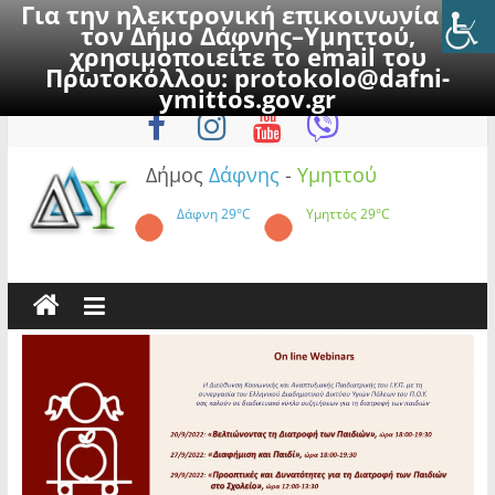
Για την ηλεκτρονική επικοινωνία με
τον Δήμο Δάφνης–Υμηττού,
χρησιμοποιείτε το email του
Πρωτοκόλλου:
protokolo@dafni-
Skip
Σάββατο, 8 Αυγούστου 2026
ymittos.gov.gr
to
content
Δήμος
Δάφνης
-
Υμηττού
Δάφνη
29°C
Υμηττός
29°C