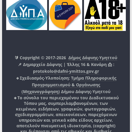
🔰 Copyright © 2017-2026
Δήμος Δάφνης-Υμηττού
📌 Δημαρχείο Δάφνης | Έλλης 16 & Κανάρη 📩 :
protokolo@dafni-ymittos.gov.gr
🔹Σχεδιασμός-Υλοποίηση:
Τμήμα Πληροφορικής
Προγραμματισμού & Οργάνωσης
(Μηχανογράφηση)
Δήμου Δάφνης-Υμηττού
🔸Το σύνολο του περιεχομένου του Διαδικτυακού
Τόπου μας, συμπεριλαμβανομένων, των
κειμένων, ειδήσεων, γραφικών, φωτογραφιών,
σχεδιαγραμμάτων, απεικονίσεων, παρεχόμενων
υπηρεσιών και γενικά κάθε είδους αρχείων,
αποτελούν πνευματική ιδιοκτησία, (copyright)
και διέπονται από τις εθνικές και διεθνείς