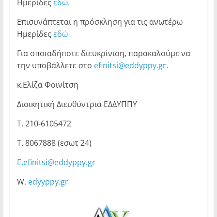
Ημερίδες
εδώ.
Επισυνάπτεται η πρόσκληση για τις ανωτέρω
Ημερίδες
εδώ
Για οποιαδήποτε διευκρίνιση, παρακαλούμε να
την υποβάλλετε στο
efinitsi
@eddyppy.gr
.
κ.Ελίζα Φοινίτση
Διοικητική Διευθύντρια ΕΔΔΥΠΠΥ
Τ. 210-6105472
Τ. 8067888 (εσωτ 24)
Ε.efinitsi@eddyppy.gr
W.
edyyppy.gr