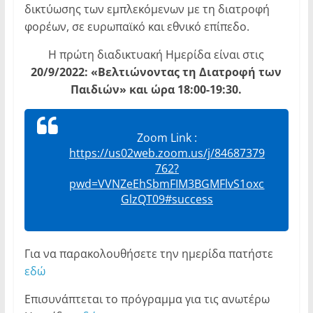
δικτύωσης των εμπλεκόμενων με τη διατροφή
φορέων, σε ευρωπαϊκό και εθνικό επίπεδο.
Η πρώτη διαδικτυακή Ημερίδα είναι στις
20/9/2022: «Βελτιώνοντας τη Διατροφή των
Παιδιών» και ώρα 18:00-19:30.
Zoom Link :
https://us02web.zoom.us/j/84687379
762?
pwd=VVNZeEhSbmFIM3BGMFlvS1oxc
GlzQT09#success
Για να παρακολουθήσετε την ημερίδα πατήστε
εδώ
Επισυνάπτεται το πρόγραμμα για τις ανωτέρω