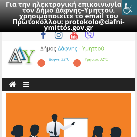
Για την ηλεκτρονική επικοινωνία με
τον Δήμο Δάφνης–Υμηττού,
χρησιμοποιείτε το email του
Πρωτοκόλλου:
protokolo@dafni-
Skip
Πέμπτη, 6 Αυγούστου 2026
ymittos.gov.gr
to
content
Δήμος
Δάφνης
-
Υμηττού
Δάφνη
32°C
Υμηττός
32°C