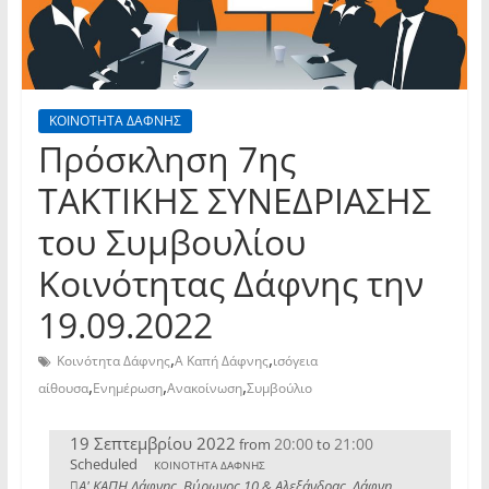
ΚΟΙΝΟΤΗΤΑ ΔΑΦΝΗΣ
Πρόσκληση 7ης
TAKTIKHΣ ΣΥΝΕΔΡΙΑΣΗΣ
του Συμβουλίου
Κοινότητας Δάφνης την
19.09.2022
,
,
Κοινότητα Δάφνης
Α Καπή Δάφνης
ισόγεια
,
,
,
αίθουσα
Ενημέρωση
Ανακοίνωση
Συμβούλιο
19 Σεπτεμβρίου 2022
20:00
21:00
from
to
Scheduled
ΚΟΙΝΟΤΗΤΑ ΔΑΦΝΗΣ
Α' ΚΑΠΗ Δάφνης, Βύρωνος 10 & Αλεξάνδρας, Δάφνη,