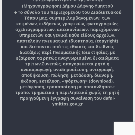
(Μηχανογράφηση)
Δήμου Δάφνης-Υμηττού
🔸Το σύνολο του περιεχομένου του Διαδικτυακού
Τόπου μας, συμπεριλαμβανομένων, των
κειμένων, ειδήσεων, γραφικών, φωτογραφιών,
σχεδιαγραμμάτων, απεικονίσεων, παρεχόμενων
υπηρεσιών και γενικά κάθε είδους αρχείων,
αποτελούν πνευματική ιδιοκτησία, (copyright)
και διέπονται από τις εθνικές και διεθνείς
διατάξεις περί Πνευματικής Ιδιοκτησίας, με
εξαίρεση τα ρητώς αναγνωρισμένα δικαιώματα
τρίτων.
Συνεπώς, απαγορεύεται ρητά η
αναπαραγωγή, αναδημοσίευση, αντιγραφή,
αποθήκευση, πώληση, μετάδοση, διανομή,
έκδοση, εκτέλεση, «φόρτωση» (download),
μετάφραση, τροποποίηση με οποιονδήποτε
τρόπο, τμηματικά η περιληπτικά χωρίς τη ρητή
προηγούμενη έγγραφη συναίνεση του
dafni-
ymittos.gov.gr