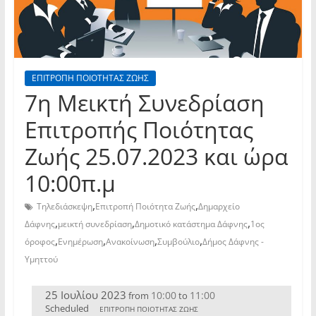
ΕΠΙΤΡΟΠΗ ΠΟΙΟΤΗΤΑΣ ΖΩΗΣ
7η Μεικτή Συνεδρίαση
Επιτροπής Ποιότητας
Ζωής 25.07.2023 και ώρα
10:00π.μ
,
,
Τηλεδιάσκεψη
Επιτροπή Ποιότητα Ζωής
Δημαρχείο
,
,
,
Δάφνης
μεικτή συνεδρίαση
Δημοτικό κατάστημα Δάφνης
1ος
,
,
,
,
όροφος
Ενημέρωση
Ανακοίνωση
Συμβούλιο
Δήμος Δάφνης -
Υμηττού
25 Ιουλίου 2023
10:00
11:00
from
to
Scheduled
ΕΠΙΤΡΟΠΗ ΠΟΙΟΤΗΤΑΣ ΖΩΗΣ