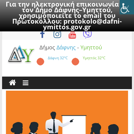
Για την ηλεκτρονική επικοινωνία με
τον Δήμο Δάφνης–Υμηττού,
χρησιμοποιείτε το email του
Πρωτοκόλλου:
protokolo@dafni-
Skip
Παρασκευή, 7 Αυγούστου 2026
ymittos.gov.gr
to
content
Δήμος
Δάφνης
-
Υμηττού
Δάφνη
32°C
Υμηττός
32°C