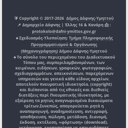
🔰 Copyright © 2017-2026
Δήμος Δάφνης-Υμηττού
📌 Δημαρχείο Δάφνης | Έλλης 16 & Κανάρη 📩 :
protokolo@dafni-ymittos.gov.gr
🔹Σχεδιασμός-Υλοποίηση:
Τμήμα Πληροφορικής
Προγραμματισμού & Οργάνωσης
(Μηχανογράφηση)
Δήμου Δάφνης-Υμηττού
🔸Το σύνολο του περιεχομένου του Διαδικτυακού
Τόπου μας, συμπεριλαμβανομένων, των
κειμένων, ειδήσεων, γραφικών, φωτογραφιών,
σχεδιαγραμμάτων, απεικονίσεων, παρεχόμενων
υπηρεσιών και γενικά κάθε είδους αρχείων,
αποτελούν πνευματική ιδιοκτησία, (copyright)
και διέπονται από τις εθνικές και διεθνείς
διατάξεις περί Πνευματικής Ιδιοκτησίας, με
εξαίρεση τα ρητώς αναγνωρισμένα δικαιώματα
τρίτων.
Συνεπώς, απαγορεύεται ρητά η
αναπαραγωγή, αναδημοσίευση, αντιγραφή,
αποθήκευση, πώληση, μετάδοση, διανομή,
έκδοση, εκτέλεση, «φόρτωση» (download),
μετάφραση, τροποποίηση με οποιονδήποτε