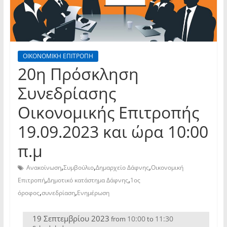
ΟΙΚΟΝΟΜΙΚΗ ΕΠΙΤΡΟΠΗ
20η Πρόσκληση
Συνεδρίασης
Οικονομικής Επιτροπής
19.09.2023 και ώρα 10:00
π.μ
,
,
,
Ανακοίνωση
Συμβούλιο
Δημαρχείο Δάφνης
Οικονομική
,
,
Επιτροπή
Δημοτικό κατάστημα Δάφνης
1ος
,
,
όροφος
συνεδρίαση
Ενημέρωση
19 Σεπτεμβρίου 2023
10:00
11:30
from
to