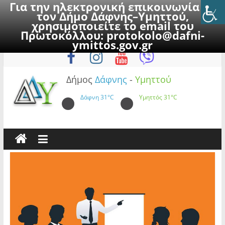
Για την ηλεκτρονική επικοινωνία με
τον Δήμο Δάφνης–Υμηττού,
χρησιμοποιείτε το email του
Πρωτοκόλλου:
protokolo@dafni-
Skip
Σάββατο, 8 Αυγούστου 2026
ymittos.gov.gr
to
content
Δήμος
Δάφνης
-
Υμηττού
Δάφνη
31°C
Υμηττός
31°C