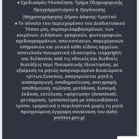
🔹Σχεδιασμός-Υλοποίηση:
Τμήμα Πληροφορικής
Προγραμματισμού & Οργάνωσης
(Μηχανογράφηση)
Δήμου Δάφνης-Υμηττού
🔸Το σύνολο του περιεχομένου του Διαδικτυακού
Τόπου μας, συμπεριλαμβανομένων, των
κειμένων, ειδήσεων, γραφικών, φωτογραφιών,
σχεδιαγραμμάτων, απεικονίσεων, παρεχόμενων
υπηρεσιών και γενικά κάθε είδους αρχείων,
αποτελούν πνευματική ιδιοκτησία, (copyright)
και διέπονται από τις εθνικές και διεθνείς
διατάξεις περί Πνευματικής Ιδιοκτησίας, με
εξαίρεση τα ρητώς αναγνωρισμένα δικαιώματα
τρίτων.
Συνεπώς, απαγορεύεται ρητά η
αναπαραγωγή, αναδημοσίευση, αντιγραφή,
αποθήκευση, πώληση, μετάδοση, διανομή,
έκδοση, εκτέλεση, «φόρτωση» (download),
μετάφραση, τροποποίηση με οποιονδήποτε
τρόπο, τμηματικά η περιληπτικά χωρίς τη ρητή
προηγούμενη έγγραφη συναίνεση του
dafni-
ymittos.gov.gr