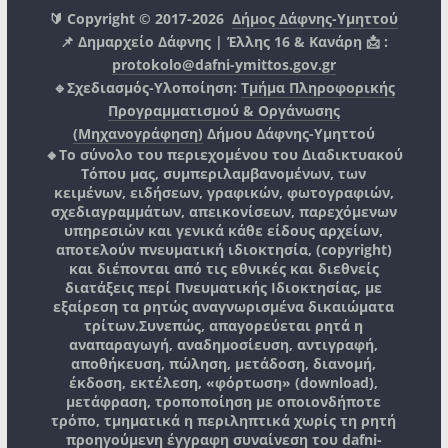
🔰 Copyright © 2017-2026
Δήμος Δάφνης-Υμηττού
📌 Δημαρχείο Δάφνης | Έλλης 16 & Κανάρη 📩 :
protokolo@dafni-ymittos.gov.gr
🔹Σχεδιασμός-Υλοποίηση:
Τμήμα Πληροφορικής
Προγραμματισμού & Οργάνωσης
(Μηχανογράφηση)
Δήμου Δάφνης-Υμηττού
🔸Το σύνολο του περιεχομένου του Διαδικτυακού
Τόπου μας, συμπεριλαμβανομένων, των
κειμένων, ειδήσεων, γραφικών, φωτογραφιών,
σχεδιαγραμμάτων, απεικονίσεων, παρεχόμενων
υπηρεσιών και γενικά κάθε είδους αρχείων,
αποτελούν πνευματική ιδιοκτησία, (copyright)
και διέπονται από τις εθνικές και διεθνείς
διατάξεις περί Πνευματικής Ιδιοκτησίας, με
εξαίρεση τα ρητώς αναγνωρισμένα δικαιώματα
τρίτων.
Συνεπώς, απαγορεύεται ρητά η
αναπαραγωγή, αναδημοσίευση, αντιγραφή,
αποθήκευση, πώληση, μετάδοση, διανομή,
έκδοση, εκτέλεση, «φόρτωση» (download),
μετάφραση, τροποποίηση με οποιονδήποτε
τρόπο, τμηματικά η περιληπτικά χωρίς τη ρητή
προηγούμενη έγγραφη συναίνεση του
dafni-