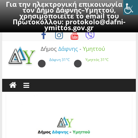
Για την ηλεκτρονική επικοινωνία με
τον Δήμο Δάφνης–Υμηττού,
χρησιμοποιείτε το email του
Πρωτοκόλλου:
protokolo@dafni-
Skip
Σάββατο, 8 Αυγούστου 2026
ymittos.gov.gr
to
content
Δήμος
Δάφνης
-
Υμηττού
Δάφνη
31°C
Υμηττός
31°C