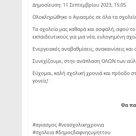
Δημοσίευση: 11 Σεπτεμβρίου 2023, 15:05
Ολοκληρώθηκε ο Αγιασμός σε όλα τα σχολεία
Τα σχολεία μας καθαρά και ασφαλή, αφού το
εκπαιδευτικούς για μια νέα, ευλογημένη σχο
Ενεργειακές αναβαθμίσεις, ανακαινίσεις και
Συνεχίζουμε, στην ανάπλαση ΟΛΩΝ των αύλ
Εύχομαι, καλή σχολική χρονιά και πρόοδο στ
γονείς!
Θα πα
#αγιασμος #νεασχολικηχρονια
#σχολεια #δημοςδαφνηςυμηττου