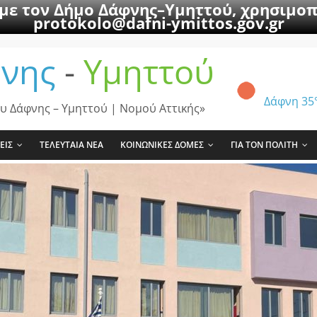
 με τον Δήμο Δάφνης–Υμηττού, χρησιμοπ
protokolo@dafni-ymittos.gov.gr
νης
-
Υμηττού
Δάφνη
35
υ Δάφνης – Υμηττού | Νομού Αττικής»
ΕΙΣ
ΤΕΛΕΥΤΑΙΑ ΝΕΑ
ΚΟΙΝΩΝΙΚΕΣ ΔΟΜΕΣ
ΓΙΑ ΤΟΝ ΠΟΛΙΤΗ