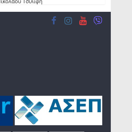
ικόλαου Τσιλίφη