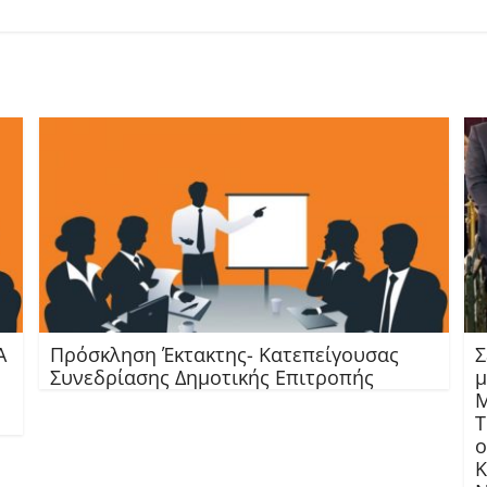
Α
Πρόσκληση Έκτακτης- Κατεπείγουσας
Σ
Συνεδρίασης Δημοτικής Επιτροπής
μ
Μ
Τ
ο
Κ