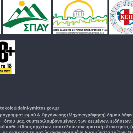
tokolo@dafni-ymittos.gov.gr
Προγραμματισμού & Οργάνωσης (Μηχανογράφηση)
Δήμου Δάφν
ύ Τόπου μας, συμπεριλαμβανομένων, των κειμένων, ειδήσεων
 κάθε είδους αρχείων, αποτελούν πνευματική ιδιοκτησία, (co
ς, με εξαίρεση τα ρητώς αναγνωρισμένα δικαιώματα τρίτων.
Συ