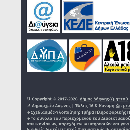
🔰 Copyright © 2017-2026
Δήμος Δάφνης-Υμηττού
📌 Δημαρχείο Δάφνης | Έλλης 16 & Κανάρη 📩 :
pro
🔹Σχεδιασμός-Υλοποίηση:
Τμήμα Πληροφορικής 
🔸Το σύνολο του περιεχομένου του Διαδικτυακο
απεικονίσεων, παρεχόμενων υπηρεσιών και γενικά
διεθνείς διατάξεις περί Πνευματικής Ιδιοκτησία