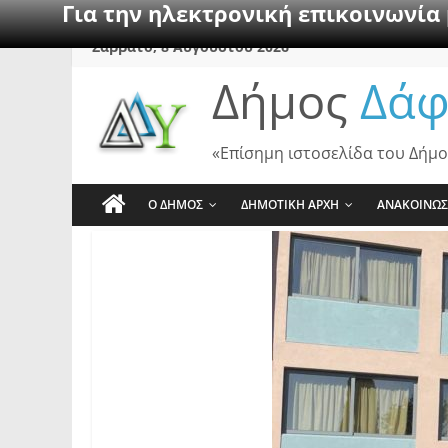
Για την ηλεκτρονική επικοινωνία
Skip
Σάββατο, 8 Αυγούστου 2026
to
Δήμος
Δάφ
content
«Επίσημη ιστοσελίδα του Δήμο
Ο ΔΗΜΟΣ
ΔΗΜΟΤΙΚΗ ΑΡΧΗ
ΑΝΑΚΟΙΝΩΣ