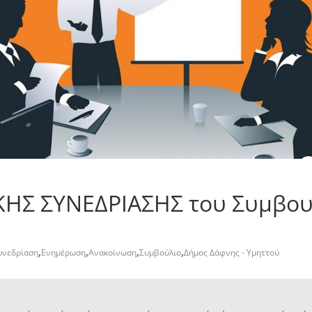
KHΣ ΣΥΝΕΔΡΙΑΣΗΣ του Συμβου
3
,
,
,
,
υνεδρίαση
Ενημέρωση
Ανακοίνωση
Συμβούλιο
Δήμος Δάφνης - Υμηττού