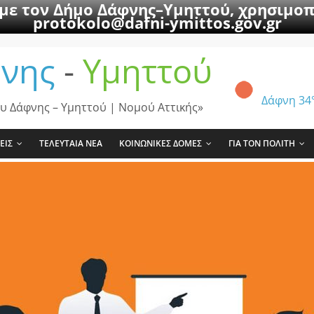
 με τον Δήμο Δάφνης–Υμηττού, χρησιμοπ
protokolo@dafni-ymittos.gov.gr
νης
-
Υμηττού
Δάφνη
34
υ Δάφνης – Υμηττού | Νομού Αττικής»
ΕΙΣ
ΤΕΛΕΥΤΑΙΑ ΝΕΑ
ΚΟΙΝΩΝΙΚΕΣ ΔΟΜΕΣ
ΓΙΑ ΤΟΝ ΠΟΛΙΤΗ