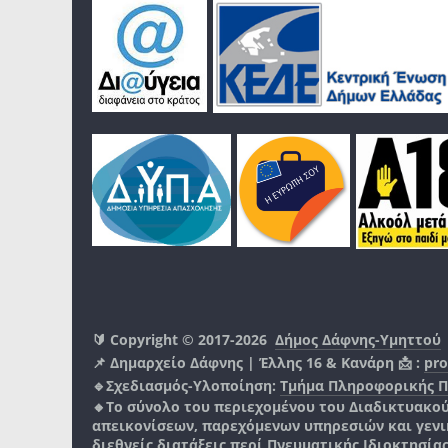
🔰 Copyright © 2017-2026
Δήμος Δάφνης-Υμηττού
📌 Δημαρχείο Δάφνης | Έλλης 16 & Κανάρη 📩 :
pro
🔹Σχεδιασμός-Υλοποίηση:
Τμήμα Πληροφορικής 
🔸Το σύνολο του περιεχομένου του Διαδικτυακο
απεικονίσεων, παρεχόμενων υπηρεσιών και γενικά
διεθνείς διατάξεις περί Πνευματικής Ιδιοκτησία