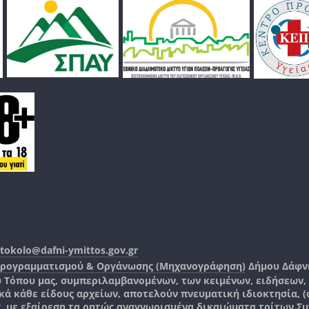
tokolo@dafni-ymittos.gov.gr
Προγραμματισμού & Οργάνωσης (Μηχανογράφηση)
Δήμου Δάφν
ύ Τόπου μας, συμπεριλαμβανομένων, των κειμένων, ειδήσεων
 κάθε είδους αρχείων, αποτελούν πνευματική ιδιοκτησία, (co
ς, με εξαίρεση τα ρητώς αναγνωρισμένα δικαιώματα τρίτων.
Συ