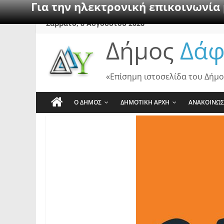
Για την ηλεκτρονική επικοινωνία
Skip
Σάββατο, 8 Αυγούστου 2026
to
Δήμος
Δάφ
content
«Επίσημη ιστοσελίδα του Δήμο
Ο ΔΗΜΟΣ
ΔΗΜΟΤΙΚΗ ΑΡΧΗ
ΑΝΑΚΟΙΝΩΣ