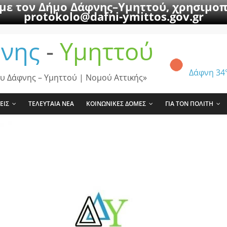
 με τον Δήμο Δάφνης–Υμηττού, χρησιμοπ
protokolo@dafni-ymittos.gov.gr
νης
-
Υμηττού
Δάφνη
34
υ Δάφνης – Υμηττού | Νομού Αττικής»
ΕΙΣ
ΤΕΛΕΥΤΑΙΑ ΝΕΑ
ΚΟΙΝΩΝΙΚΕΣ ΔΟΜΕΣ
ΓΙΑ ΤΟΝ ΠΟΛΙΤΗ