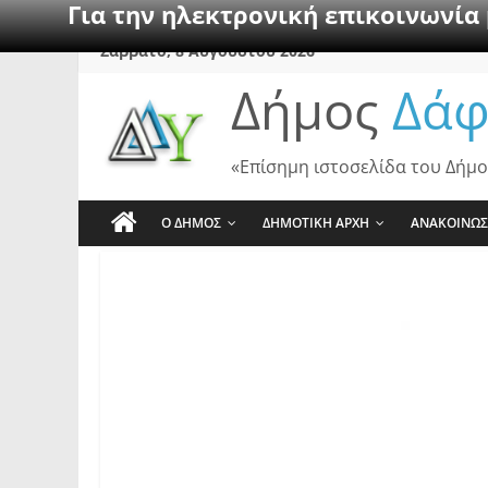
Για την ηλεκτρονική επικοινωνία
Skip
Σάββατο, 8 Αυγούστου 2026
to
Δήμος
Δάφ
content
«Επίσημη ιστοσελίδα του Δήμο
Ο ΔΗΜΟΣ
ΔΗΜΟΤΙΚΗ ΑΡΧΗ
ΑΝΑΚΟΙΝΩΣ