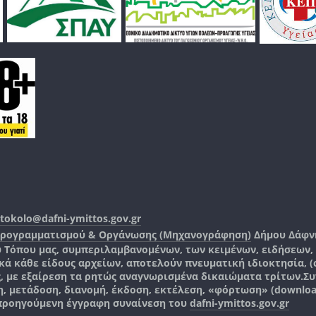
tokolo@dafni-ymittos.gov.gr
Προγραμματισμού & Οργάνωσης (Μηχανογράφηση)
Δήμου Δάφν
ύ Τόπου μας, συμπεριλαμβανομένων, των κειμένων, ειδήσεων
 κάθε είδους αρχείων, αποτελούν πνευματική ιδιοκτησία, (co
ς, με εξαίρεση τα ρητώς αναγνωρισμένα δικαιώματα τρίτων.
Συ
, μετάδοση, διανομή, έκδοση, εκτέλεση, «φόρτωση» (downlo
 προηγούμενη έγγραφη συναίνεση του
dafni-ymittos.gov.gr