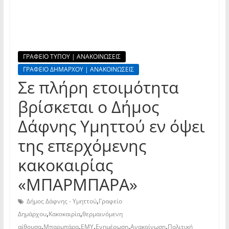
ΓΡΑΦΕΙΟ ΤΥΠΟΥ | ΑΝΑΚΟΙΝΩΣΕΙΣ
ΓΡΑΦΕΙΟ ΔΗΜΑΡΧΟΥ | ΑΝΑΚΟΙΝΩΣΕΙΣ
Σε πλήρη ετοιμότητα
βρίσκεται ο Δήμος
Δάφνης Υμηττού εν όψει
της επερχόμενης
κακοκαιρίας
«ΜΠΑΡΜΠΑΡΑ»
,
Δήμος Δάφνης - Υμηττού
Γραφείο
,
,
Δημάρχου
Κακοκαιρία
θερμαινόμενη
,
,
,
,
,
αίθουσα
Μπαρμπάρα
ΕΜΥ
Ενημέρωση
Ανακοίνωση
Πολιτική