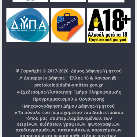
🔰 Copyright © 2017-2026
Δήμος Δάφνης-Υμηττού
📌 Δημαρχείο Δάφνης | Έλλης 16 & Κανάρη 📩 :
protokolo@dafni-ymittos.gov.gr
🔹Σχεδιασμός-Υλοποίηση:
Τμήμα Πληροφορικής
Προγραμματισμού & Οργάνωσης
(Μηχανογράφηση)
Δήμου Δάφνης-Υμηττού
🔸Το σύνολο του περιεχομένου του Διαδικτυακού
Τόπου μας, συμπεριλαμβανομένων, των
κειμένων, ειδήσεων, γραφικών, φωτογραφιών,
σχεδιαγραμμάτων, απεικονίσεων, παρεχόμενων
υπηρεσιών και γενικά κάθε είδους αρχείων,