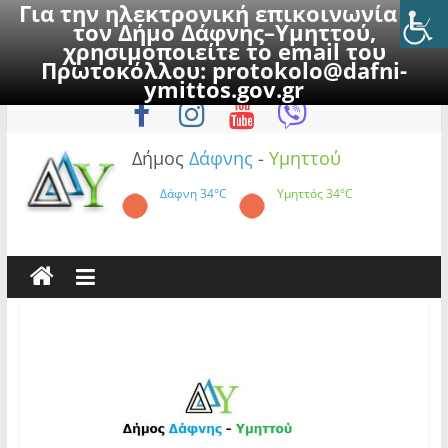
Για την ηλεκτρονική επικοινωνία με
τον Δήμο Δάφνης–Υμηττού,
χρησιμοποιείτε το email του
Πρωτοκόλλου:
protokolo@dafni-
Skip
Παρασκευή, 7 Αυγούστου 2026
ymittos.gov.gr
to
content
Δήμος
Δάφνης
-
Υμηττού
Δάφνη
34°C
Υμηττός
34°C