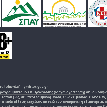
tokolo@dafni-ymittos.gov.gr
Προγραμματισμού & Οργάνωσης (Μηχανογράφηση)
Δήμου Δάφν
ύ Τόπου μας, συμπεριλαμβανομένων, των κειμένων, ειδήσεων
 κάθε είδους αρχείων, αποτελούν πνευματική ιδιοκτησία, (co
ς, με εξαίρεση τα ρητώς αναγνωρισμένα δικαιώματα τρίτων.
Συ