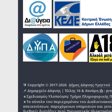
🔰 Copyright © 2017-2026
Δήμος Δάφνης-Υμηττού
📌 Δημαρχείο Δάφνης | Έλλης 16 & Κανάρη 📩 :
pro
🔹Σχεδιασμός-Υλοποίηση:
Τμήμα Πληροφορικής 
🔸Το σύνολο του περιεχομένου του Διαδικτυακο
απεικονίσεων, παρεχόμενων υπηρεσιών και γενικά
διεθνείς διατάξεις περί Πνευματικής Ιδιοκτησία