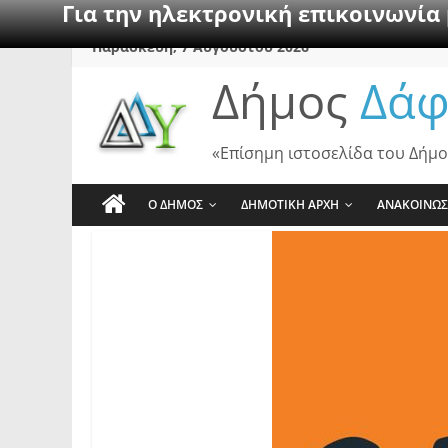
Για την ηλεκτρονική επικοινωνία
Skip
Παρασκευή, 7 Αυγούστου 2026
to
Δήμος
Δάφ
content
«Επίσημη ιστοσελίδα του Δήμο
Ο ΔΗΜΟΣ
ΔΗΜΟΤΙΚΗ ΑΡΧΗ
ΑΝΑΚΟΙΝΩΣ