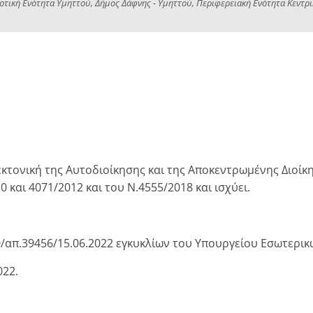
οτική Ενότητα Υμηττού, Δήμος Δάφνης - Υμηττού, Περιφερειακή Ενότητα Κεντρ
τεκτονική της Αυτοδιοίκησης και της Αποκεντρωμένης Διο
 και 4071/2012 και του Ν.4555/2018 και ισχύει.
0/απ.39456/15.06.2022 εγκυκλίων του Υπουργείου Εσωτερικ
022.