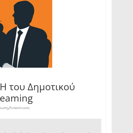
Η του Δημοτικού
reaming
,
ρωση
Ανακοίνωση