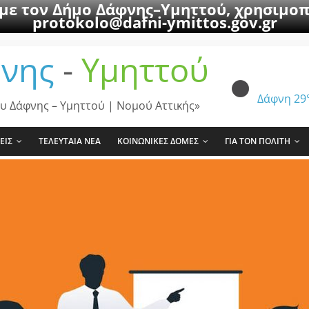
 με τον Δήμο Δάφνης–Υμηττού, χρησιμοπ
protokolo@dafni-ymittos.gov.gr
νης
-
Υμηττού
Δάφνη
29
υ Δάφνης – Υμηττού | Νομού Αττικής»
ΕΙΣ
ΤΕΛΕΥΤΑΙΑ ΝΕΑ
ΚΟΙΝΩΝΙΚΕΣ ΔΟΜΕΣ
ΓΙΑ ΤΟΝ ΠΟΛΙΤΗ