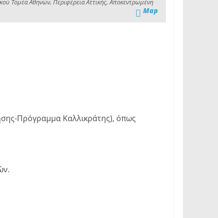
ικού Τομέα Αθηνών, Περιφέρεια Αττικής, Αποκεντρωμένη
Map
ίκησης-Πρόγραμμα Καλλικράτης), όπως
ών.