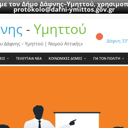
 με τον Δήμο Δάφνης–Υμηττού, χρησιμοπ
protokolo@dafni-ymittos.gov.gr
νης
-
Υμηττού
Δάφνη
33
υ Δάφνης – Υμηττού | Νομού Αττικής»
ΕΙΣ
ΤΕΛΕΥΤΑΙΑ ΝΕΑ
ΚΟΙΝΩΝΙΚΕΣ ΔΟΜΕΣ
ΓΙΑ ΤΟΝ ΠΟΛΙΤΗ