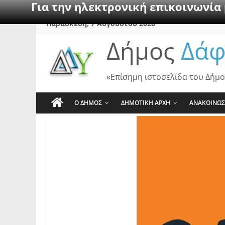
Για την ηλεκτρονική επικοινωνία
Skip
Παρασκευή, 7 Αυγούστου 2026
to
Δήμος
Δάφ
content
«Επίσημη ιστοσελίδα του Δήμο
Ο ΔΗΜΟΣ
ΔΗΜΟΤΙΚΗ ΑΡΧΗ
ΑΝΑΚΟΙΝΩΣ