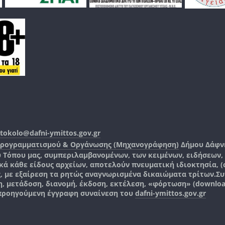
tokolo@dafni-ymittos.gov.gr
Προγραμματισμού & Οργάνωσης (Μηχανογράφηση)
Δήμου Δάφν
ύ Τόπου μας, συμπεριλαμβανομένων, των κειμένων, ειδήσεων
 κάθε είδους αρχείων, αποτελούν πνευματική ιδιοκτησία, (co
ς, με εξαίρεση τα ρητώς αναγνωρισμένα δικαιώματα τρίτων.
Συ
, μετάδοση, διανομή, έκδοση, εκτέλεση, «φόρτωση» (downlo
 προηγούμενη έγγραφη συναίνεση του
dafni-ymittos.gov.gr