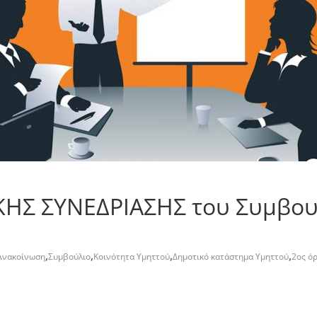
KHΣ ΣΥΝΕΔΡΙΑΣΗΣ του Συμβου
,
,
,
,
Ανακοίνωση
Συμβούλιο
Κοινότητα Υμηττού
Δημοτικό κατάστημα Υμηττού
2ος ό