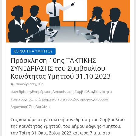
ΚΟΙΝΟΤΗΤΑ ΥΜΗΤΤΟΥ
Πρόσκληση 10ης TAKTIKHΣ
ΣΥΝΕΔΡΙΑΣΗΣ του Συμβουλίου
Κοινότητας Υμηττού 31.10.2023
,
συνεδρίαση
10η
,
,
,
,
συνεδρίαση
Ενημέρωση
Ανακοίνωση
Συμβούλιο
Κοινότητα
,
,
,
Υμηττού
πρώην Δημαρχείο Υμηττού
2ος όροφος
αίθουσα
Δημοτικού Συμβουλίου
Σας καλούμε στην τακτική συνεδρίαση του Συμβουλίου
της Κοινότητας Υμηττού, του Δήμου Δάφνης-Υμηττού,
την Τρίτη 31 Οκτωβρίου 2023 και ώρα 7 μ.μ. στο