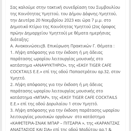
Σας καλούμε στην τακτική συνεδρίαση του Συμβουλίου
της Κοινότητας Υμηττού, του Δήμου Δάφνης-Υμηττού,
την Δευτέρα 20 Νοεμβρίου 2023 και ώρα 7 μ.μ. στο
Δημοτικό Κτίριο της Κοινότητας Υμηττού (2ος όροφος
πρώην Δημαρχείου Υμηττού) με θέματα ημερήσιας
διάταξης:
Α. ΑνακοινώσειςΒ. Επικύρωση Πρακτικών Γ. Θέματα :
1. Λήψη απόφασης για την έκδοση ή μη άδειας
παράτασης ωραρίου λειτουργίας μουσικής στο
κατάστημα «ΑΝΑΨΥΚΤΗΡΙΟ», της «EASY TIGER CAFE
COCKTAILS E.E.» επί της οδού Παπαστράτου αρ.32, στον
Υμηττό.
2. Λήψη απόφασης για την έκδοση ή μη άδειας
παράτασης ωραρίου λειτουργίας μουσικής στο
κατάστημα «ΜΠΑΡ», της «EASY TIGER CAFE COCKTAILS
E.E.» επί της οδού Δορυλαίου 1 στον Υμηττό.
3. Λήψη απόφασης για την έκδοση παράτασης ωραρίου
λειτουργίας μουσικών οργάνων στο κατάστημα
«ΚΑΦΕΤΕΡΙΑ-ΣΝΑΚ ΜΠΑΡ – ΠΙΤΣΑΡΙΑ », της «ΚΑΡΑΝΤΖΑΣ
ΑΝΑΣΤΑΣΙΟΣ ΚΑΙ ΣΙΑ» επί της οδού Μαδύτου αρ.1 &