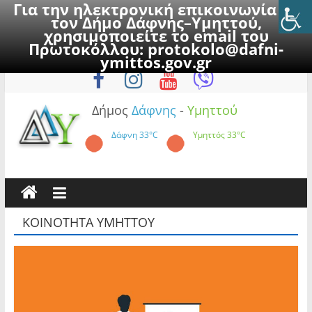
Για την ηλεκτρονική επικοινωνία με
τον Δήμο Δάφνης–Υμηττού,
χρησιμοποιείτε το email του
Πρωτοκόλλου:
protokolo@dafni-
Skip
Κυριακή, 9 Αυγούστου 2026
ymittos.gov.gr
to
content
Δήμος
Δάφνης
-
Υμηττού
Δάφνη
33°C
Υμηττός
33°C
ΚΟΙΝΟΤΗΤΑ ΥΜΗΤΤΟΥ