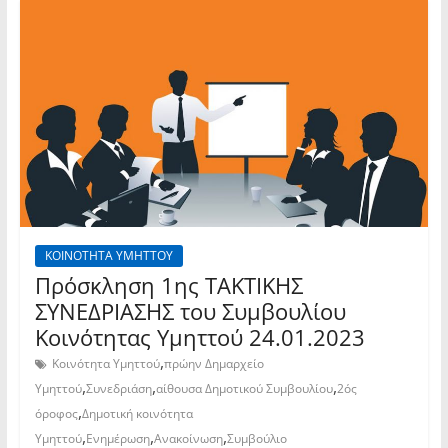
ΚΟΙΝΟΤΗΤΑ ΥΜΗΤΤΟΥ
Πρόσκληση 1ης TAKTIKHΣ
ΣΥΝΕΔΡΙΑΣΗΣ του Συμβουλίου
Κοινότητας Υμηττού 24.01.2023
,
Κοινότητα Υμηττού
πρώην Δημαρχείο
,
,
,
Υμηττού
Συνεδριάση
αίθουσα Δημοτικού Συμβουλίου
2ός
,
όροφος
Δημοτική κοινότητα
,
,
,
Υμηττού
Ενημέρωση
Ανακοίνωση
Συμβούλιο