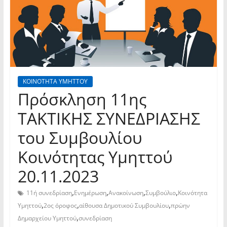
ΚΟΙΝΟΤΗΤΑ ΥΜΗΤΤΟΥ
Πρόσκληση 11ης
TAKTIKHΣ ΣΥΝΕΔΡΙΑΣΗΣ
του Συμβουλίου
Κοινότητας Υμηττού
20.11.2023
,
,
,
,
11ή συνεδρίαση
Ενημέρωση
Ανακοίνωση
Συμβούλιο
Κοινότητα
,
,
,
Υμηττού
2ος όροφος
αίθουσα Δημοτικού Συμβουλίου
πρώην
,
Δημαρχείου Υμηττού
συνεδρίαση