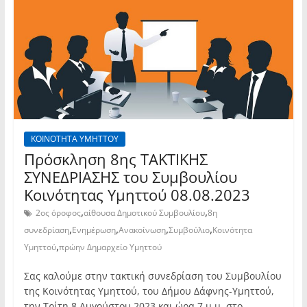
ΚΟΙΝΟΤΗΤΑ ΥΜΗΤΤΟΥ
Πρόσκληση 8ης TAKTIKHΣ
ΣΥΝΕΔΡΙΑΣΗΣ του Συμβουλίου
Κοινότητας Υμηττού 08.08.2023
,
,
2ος όροφος
αίθουσα Δημοτικού Συμβουλίου
8η
,
,
,
,
συνεδρίαση
Ενημέρωση
Ανακοίνωση
Συμβούλιο
Κοινότητα
,
Υμηττού
πρώην Δημαρχείο Υμηττού
Σας καλούμε στην τακτική συνεδρίαση του Συμβουλίου
της Κοινότητας Υμηττού, του Δήμου Δάφνης-Υμηττού,
την Τρίτη 8 Αυγούστου 2023 και ώρα 7 μ.μ. στο