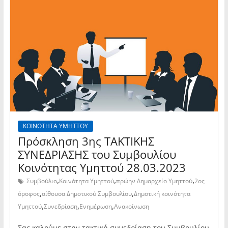
ΚΟΙΝΟΤΗΤΑ ΥΜΗΤΤΟΥ
Πρόσκληση 3ης TAKTIKHΣ
ΣΥΝΕΔΡΙΑΣΗΣ του Συμβουλίου
Κοινότητας Υμηττού 28.03.2023
,
,
,
Συμβούλιο
Κοινότητα Υμηττού
πρώην Δημαρχείο Υμηττού
2ος
,
,
όροφος
αίθουσα Δημοτικού Συμβουλίου
Δημοτική κοινότητα
,
,
,
Υμηττού
Συνεδρίαση
Ενημέρωση
Ανακοίνωση
Σας καλούμε στην τακτική συνεδρίαση του Συμβουλίου