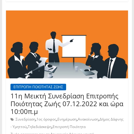
ΕΠΙΤΡΟΠΗ ΠΟΙΟΤΗΤΑΣ ΖΩΗΣ
11η Μεικτή Συνεδρίαση Επιτροπής
Ποιότητας Ζωής 07.12.2022 και ώρα
10:00π.μ
,
,
,
,
Συνεδρίαση
1ος όροφος
Ενημέρωση
Ανακοίνωση
Δήμος Δάφνης
,
,
- Υμηττού
Τηλεδιάσκεψη
Επιτροπή Ποιότητα
,
,
,