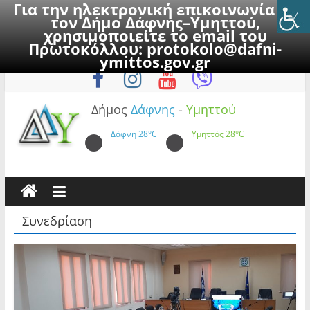
Για την ηλεκτρονική επικοινωνία με
τον Δήμο Δάφνης–Υμηττού,
χρησιμοποιείτε το email του
Πρωτοκόλλου:
protokolo@dafni-
Skip
Σάββατο, 8 Αυγούστου 2026
ymittos.gov.gr
to
content
Δήμος
Δάφνης
-
Υμηττού
Δάφνη
28°C
Υμηττός
28°C
Συνεδρίαση