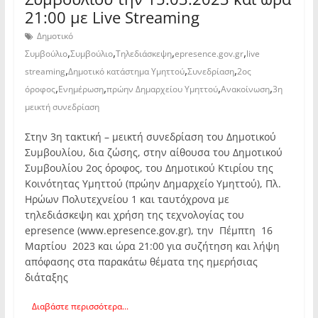
21:00 με Live Streaming
Δημοτικό
,
,
,
,
Συμβούλιο
Συμβούλιο
Τηλεδιάσκεψη
epresence.gov.gr
live
,
,
,
streaming
Δημοτικό κατάστημα Υμηττού
Συνεδρίαση
2ος
,
,
,
,
όροφος
Ενημέρωση
πρώην Δημαρχείου Υμηττού
Ανακοίνωση
3η
μεικτή συνεδρίαση
Στην 3η τακτική – μεικτή συνεδρίαση του Δημοτικού
Συμβουλίου, δια ζώσης, στην αίθουσα του Δημοτικού
Συμβουλίου 2ος όροφος, του Δημοτικού Κτιρίου της
Κοινότητας Υμηττού (πρώην Δημαρχείο Υμηττού), Πλ.
Ηρώων Πολυτεχνείου 1 και ταυτόχρονα με
τηλεδιάσκεψη και χρήση της τεχνολογίας του
epresence (www.epresence.gov.gr), την Πέμπτη 16
Μαρτίου 2023 και ώρα 21:00 για συζήτηση και λήψη
απόφασης στα παρακάτω θέματα της ημερήσιας
διάταξης
Διαβάστε περισσότερα...