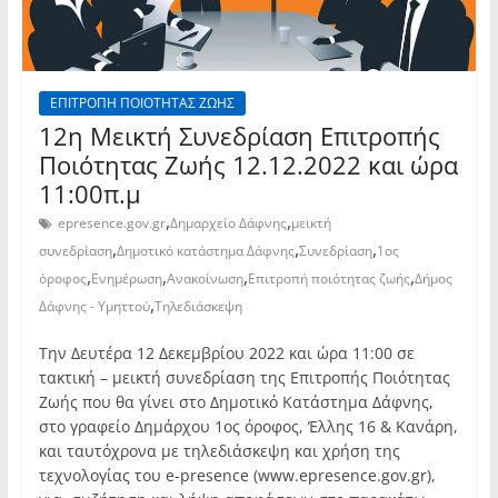
ΕΠΙΤΡΟΠΗ ΠΟΙΟΤΗΤΑΣ ΖΩΗΣ
12η Μεικτή Συνεδρίαση Επιτροπής
Ποιότητας Ζωής 12.12.2022 και ώρα
11:00π.μ
,
,
epresence.gov.gr
Δημαρχείο Δάφνης
μεικτή
,
,
,
συνεδρίαση
Δημοτικό κατάστημα Δάφνης
Συνεδρίαση
1ος
,
,
,
,
όροφος
Ενημέρωση
Ανακοίνωση
Επιτροπή ποιότητας ζωής
Δήμος
,
Δάφνης - Υμηττού
Τηλεδιάσκεψη
Την Δευτέρα 12 Δεκεμβρίου 2022 και ώρα 11:00 σε
τακτική – μεικτή συνεδρίαση της Επιτροπής Ποιότητας
Ζωής που θα γίνει στο Δημοτικό Κατάστημα Δάφνης,
στο γραφείο Δημάρχου 1ος όροφος, Έλλης 16 & Κανάρη,
και ταυτόχρονα με τηλεδιάσκεψη και χρήση της
τεχνολογίας του e-presence (www.epresence.gov.gr),