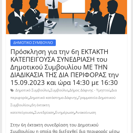
ΔΗΜΟΤΙΚΟ ΣΥΜΒΟΥΛΙΟ
Πρόσκληση για την 6η ΕΚΤΑΚΤΗ
ΚΑΤΕΠΕΙΓΟΥΣΑ ΣΥΝΕΔΡΙΑΣΗ του
Δημοτικού Συμβουλίου ΜΕ ΤΗΝ
ΔΙΑΔΙΚΑΣΙΑ ΤΗΣ ΔΙΑ ΠΕΡΙΦΟΡΑΣ την
15.09.2023 και ώρα 14:30 με 16:30
,
,
,
Δημοτικό Συμβούλιο
Συμβούλιο
Δήμος Δάφνης - Υμηττού
Δια
,
,
περιφοράς
Δημοτικό κατάστημα Δάφνης
Γραμματεία Δημοτικού
,
Συμβουλίου
6η έκτακτη
,
,
,
κατεπείγουσα
Συνεδρίαση
Ενημέρωση
Ανακοίνωση
Στην 6η έκτακτη συνεδρίαση του Δημοτικού
Συμβουλίου η οποία θα διεξαχθεί δια περιφοράς μέσω