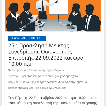
ΟΙΚΟΝΟΜΙΚΗ ΕΠΙΤΡΟΠΗ
25η Πρόσκληση Μεικτής
Συνεδρίασης Οικονομικής
Επιτροπής 22.09.2022 και ώρα
10:00 π.μ
,
,
Ενημέρωση
Ανακοίνωση
Δήμος Δάφνης -
,
,
,
Υμηττού
Τηλεδιάσκεψη
epresence.gov.gr
Δημαρχείο
,
,
,
Δάφνης
Οικονομική Επιτροπή
μεικτή συνεδρίαση
Δημοτικό
,
,
κατάστημα Δάφνης
1ος όροφος
Συνεδρίαση
Την Πέμπτη 22 Σεπτεμβρίου 2022 και ώρα 10.00 π.μ. σε
τακτική-μεικτή συνεδρίαση της Οικονομικής Επιτροπής