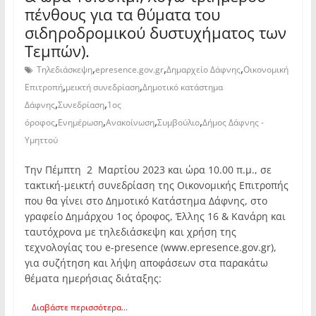
πένθους για τα θύματα του
σιδηροδρομικού δυστυχήματος των
Τεμπών).
,
,
,
Τηλεδιάσκεψη
epresence.gov.gr
Δημαρχείο Δάφνης
Οικονομική
,
,
Επιτροπή
μεικτή συνεδρίαση
Δημοτικό κατάστημα
,
,
Δάφνης
Συνεδρίαση
1ος
,
,
,
,
όροφος
Ενημέρωση
Ανακοίνωση
Συμβούλιο
Δήμος Δάφνης -
Υμηττού
Την Πέμπτη 2 Μαρτίου 2023 και ώρα 10.00 π.μ., σε
τακτική-μεικτή συνεδρίαση της Οικονομικής Επιτροπής
που θα γίνει στο Δημοτικό Κατάστημα Δάφνης, στο
γραφείο Δημάρχου 1ος όροφος, Έλλης 16 & Κανάρη και
ταυτόχρονα με τηλεδιάσκεψη και χρήση της
τεχνολογίας του e-presence (www.epresence.gov.gr),
για συζήτηση και λήψη αποφάσεων στα παρακάτω
θέματα ημερήσιας διάταξης:
Διαβάστε περισσότερα...