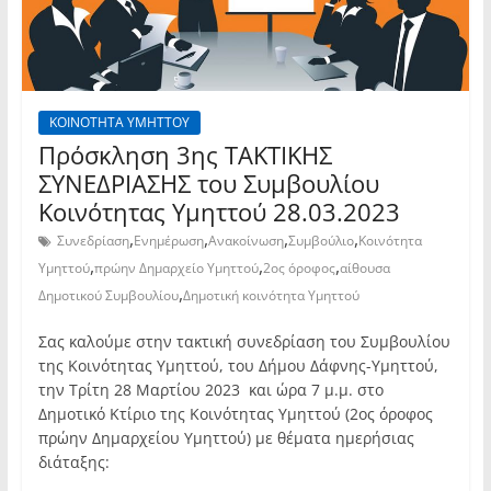
ΚΟΙΝΟΤΗΤΑ ΥΜΗΤΤΟΥ
Πρόσκληση 3ης TAKTIKHΣ
ΣΥΝΕΔΡΙΑΣΗΣ του Συμβουλίου
Κοινότητας Υμηττού 28.03.2023
,
,
,
,
Συνεδρίαση
Ενημέρωση
Ανακοίνωση
Συμβούλιο
Κοινότητα
,
,
,
Υμηττού
πρώην Δημαρχείο Υμηττού
2ος όροφος
αίθουσα
,
Δημοτικού Συμβουλίου
Δημοτική κοινότητα Υμηττού
Σας καλούμε στην τακτική συνεδρίαση του Συμβουλίου
της Κοινότητας Υμηττού, του Δήμου Δάφνης-Υμηττού,
την Τρίτη 28 Μαρτίου 2023 και ώρα 7 μ.μ. στο
Δημοτικό Κτίριο της Κοινότητας Υμηττού (2ος όροφος
πρώην Δημαρχείου Υμηττού) με θέματα ημερήσιας
διάταξης: