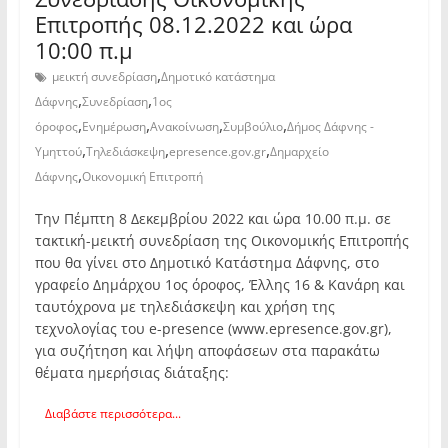
Επιτροπής 08.12.2022 και ώρα
10:00 π.μ
,
μεικτή συνεδρίαση
Δημοτικό κατάστημα
,
,
Δάφνης
Συνεδρίαση
1ος
,
,
,
,
όροφος
Ενημέρωση
Ανακοίνωση
Συμβούλιο
Δήμος Δάφνης -
,
,
,
Υμηττού
Τηλεδιάσκεψη
epresence.gov.gr
Δημαρχείο
,
Δάφνης
Οικονομική Επιτροπή
Την Πέμπτη 8 Δεκεμβρίου 2022 και ώρα 10.00 π.μ. σε
τακτική-μεικτή συνεδρίαση της Οικονομικής Επιτροπής
που θα γίνει στο Δημοτικό Κατάστημα Δάφνης, στο
γραφείο Δημάρχου 1ος όροφος, Έλλης 16 & Κανάρη και
ταυτόχρονα με τηλεδιάσκεψη και χρήση της
τεχνολογίας του e-presence (www.epresence.gov.gr),
για συζήτηση και λήψη αποφάσεων στα παρακάτω
θέματα ημερήσιας διάταξης:
Διαβάστε περισσότερα...