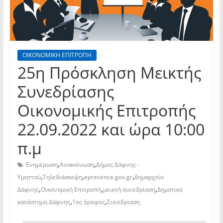
ΟΙΚΟΝΟΜΙΚΗ ΕΠΙΤΡΟΠΗ
25η Πρόσκληση Μεικτής
Συνεδρίασης
Οικονομικής Επιτροπής
22.09.2022 και ώρα 10:00
π.μ
,
,
Ενημέρωση
Ανακοίνωση
Δήμος Δάφνης -
,
,
,
Υμηττού
Τηλεδιάσκεψη
epresence.gov.gr
Δημαρχείο
,
,
,
Δάφνης
Οικονομική Επιτροπή
μεικτή συνεδρίαση
Δημοτικό
,
,
κατάστημα Δάφνης
1ος όροφος
Συνεδρίαση