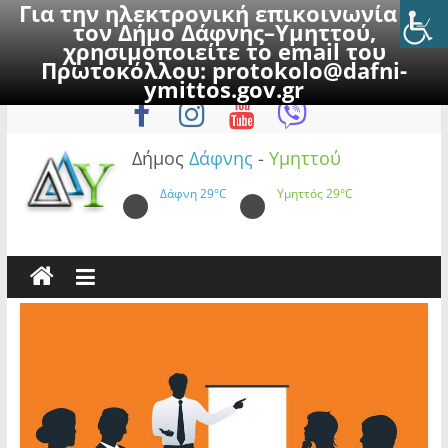
Για την ηλεκτρονική επικοινωνία με
τον Δήμο Δάφνης–Υμηττού,
χρησιμοποιείτε το email του
Πρωτοκόλλου:
protokolo@dafni-
Skip
Δευτέρα, 10 Αυγούστου 2026
ymittos.gov.gr
to
content
Δήμος
Δάφνης
-
Υμηττού
Δάφνη
29°C
Υμηττός
29°C