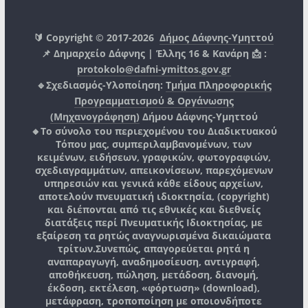
🔰 Copyright © 2017-2026
Δήμος Δάφνης-Υμηττού
📌 Δημαρχείο Δάφνης | Έλλης 16 & Κανάρη 📩 :
protokolo@dafni-ymittos.gov.gr
🔹Σχεδιασμός-Υλοποίηση:
Τμήμα Πληροφορικής
Προγραμματισμού & Οργάνωσης
(Μηχανογράφηση)
Δήμου Δάφνης-Υμηττού
🔸Το σύνολο του περιεχομένου του Διαδικτυακού
Τόπου μας, συμπεριλαμβανομένων, των
κειμένων, ειδήσεων, γραφικών, φωτογραφιών,
σχεδιαγραμμάτων, απεικονίσεων, παρεχόμενων
υπηρεσιών και γενικά κάθε είδους αρχείων,
αποτελούν πνευματική ιδιοκτησία, (copyright)
και διέπονται από τις εθνικές και διεθνείς
διατάξεις περί Πνευματικής Ιδιοκτησίας, με
εξαίρεση τα ρητώς αναγνωρισμένα δικαιώματα
τρίτων.
Συνεπώς, απαγορεύεται ρητά η
αναπαραγωγή, αναδημοσίευση, αντιγραφή,
αποθήκευση, πώληση, μετάδοση, διανομή,
έκδοση, εκτέλεση, «φόρτωση» (download),
μετάφραση, τροποποίηση με οποιονδήποτε