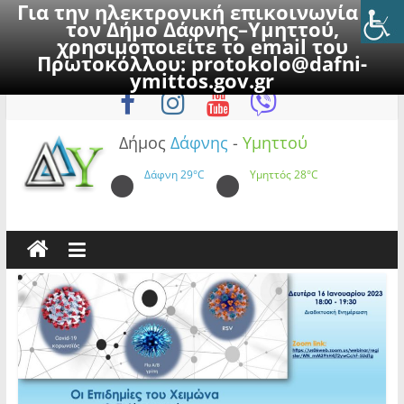
Για την ηλεκτρονική επικοινωνία με
τον Δήμο Δάφνης–Υμηττού,
χρησιμοποιείτε το email του
Πρωτοκόλλου:
protokolo@dafni-
Skip
Δευτέρα, 10 Αυγούστου 2026
ymittos.gov.gr
to
content
Δήμος
Δάφνης
-
Υμηττού
Δάφνη
29°C
Υμηττός
28°C