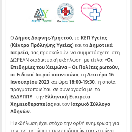
Ο
Δήμος Δάφνης-Υμηττού
, το
ΚΕΠ Υγείας
(
Κέντρο Πρόληψης Υγείας
) και τα
Δημοτικά
Ιατρεία
, σας προσκαλούν να συμμετάσχετε στη
ΔΩΡΕΑΝ διαδικτυακή εκδήλωση με τίτλο: «
Οι
Επιδημίες του Χειμώνα – Οι Πολίτες ρωτούν,
οι Ειδικοί Ιατροί απαντούν»
, τη
Δευτέρα 16
Ιανουαρίου 2023
και ώρα
18:00-19:30
, η οποία
πραγματοποιείται σε συνεργασία με το
ΕΔΔΥΠΠΥ
, την
Ελληνική Εταιρεία
Χημειοθεραπείας
και τον
Ιατρικό Σύλλογο
Αθηνών
.
Η εκδήλωση έχει στόχο την ορθή ενημέρωση για
την αντιμετώπιση των επιδημιών του χειμώνα,