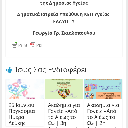
της Δημόσιας Υγείας
Δημοτικά Ιατρεία-Υπεύθυνη ΚΕΠ Υγείας-
ΕΔΔΥΠΠΥ
Γεωργία Γρ. Σκιαδοπούλου
Ίσως Σας Ενδιαφέρει
25 Ιουνίου |
Ακαδημία για
Ακαδημία για
Παγκόσμια
Γονείς «Από
Γονείς «Από
Ημέρα
το Α έως το
το Α έως το
Λεύκης
Ω» | 3η
Ω» | 2η