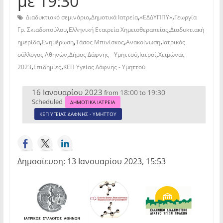
με 19:30
,
,
,
Διαδυκτιακό σεμινάριο
Δημοτικά Ιατρεία
«ΕΔΔΥΠΠΥ»
Γεωργία
,
,
Γρ. Σκιαδοπούλου
Ελληνική Εταιρεία Χημειοθεραπείας
Διαδυκτιακή
,
,
,
,
ημερίδα
Ενημέρωση
Τάσος Μπινίσκος
Ανακοίνωση
Ιατρικός
,
,
,
σύλλογος Αθηνών
Δήμος Δάφνης - Υμηττού
Ιατροί
Χειμώνας
,
,
2023
Επιδημίες
ΚΕΠ Υγείας Δάφνης - Υμηττού
16 Ιανουαρίου 2023
18:00
19:30
from
to
Scheduled
ΔΗΜΟΤΙΚΑ ΙΑΤΡΕΙΑ
ΚΕΠ ΥΓΕΙΑΣ ΔΑΦΝΗΣ - ΥΜΗΤΤΟΥ
Δημοσίευση: 13 Ιανουαρίου 2023, 15:53