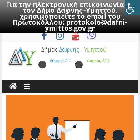
Για την ηλεκτρονική επικοινωνία με
τον Δήμο Δάφνης–Υμηττού,
χρησιμοποιείτε το email του
Πρωτοκόλλου:
protokolo@dafni-
Skip
Δευτέρα, 10 Αυγούστου 2026
ymittos.gov.gr
to
content
Δήμος
Δάφνης
-
Υμηττού
Δάφνη
27°C
Υμηττός
27°C