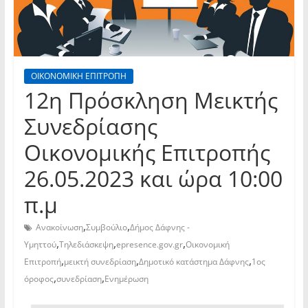
ΟΙΚΟΝΟΜΙΚΗ ΕΠΙΤΡΟΠΗ
12η Πρόσκληση Μεικτής
Συνεδρίασης
Οικονομικής Επιτροπής
26.05.2023 και ώρα 10:00
π.μ
,
,
Ανακοίνωση
Συμβούλιο
Δήμος Δάφνης -
,
,
,
Υμηττού
Τηλεδιάσκεψη
epresence.gov.gr
Οικονομική
,
,
,
Επιτροπή
μεικτή συνεδρίαση
Δημοτικό κατάστημα Δάφνης
1ος
,
,
όροφος
συνεδρίαση
Ενημέρωση