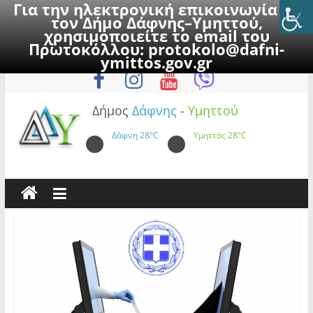
Για την ηλεκτρονική επικοινωνία με
τον Δήμο Δάφνης–Υμηττού,
χρησιμοποιείτε το email του
Πρωτοκόλλου:
protokolo@dafni-
Skip
Πέμπτη, 6 Αυγούστου 2026
ymittos.gov.gr
to
content
Δήμος
Δάφνης
-
Υμηττού
Δάφνη
28°C
Υμηττός
28°C