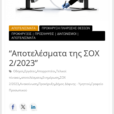
ΑΠΟΤΕΛΕΣΜΑΤΑ
ΠΡΟΚΗΡΥΞΗ ΠΛΗΡΩΣΗΣ ΘΕΣΕΩΝ
ΠΡΟΚΗΡΥΞΕΙΣ | ΠΡΟΣΛΗΨΕΙΣ | ΔΙΑΓΩΝΙΣΜΟΙ |
ΑΠΟΤΕΛΕΣΜΑΤΑ
“Αποτελέσματα της ΣΟΧ
2/2023”
,
,
,
Οδηγοί
Εργάτες
Απορριπτέοι
Τελικοί
,
,
,
πίνακες
αποτελέσματα
Ενημέρωση
ΣΟΧ
,
,
,
,
2/2023
Ανακοίνωση
Προκήρυξη
Δήμος Δάφνης - Υμηττού
Γραφείο
Προσωπικού