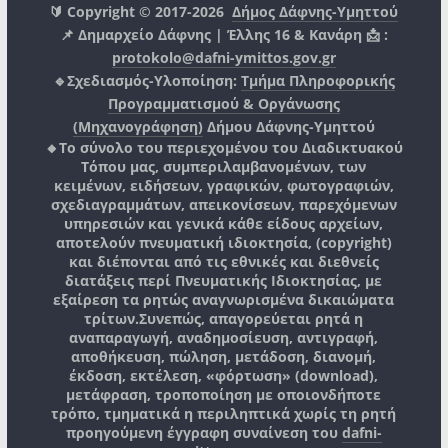
🔰 Copyright © 2017-2026
Δήμος Δάφνης-Υμηττού
📌 Δημαρχείο Δάφνης | Έλλης 16 & Κανάρη 📩 :
protokolo@dafni-ymittos.gov.gr
🔹Σχεδιασμός-Υλοποίηση:
Τμήμα Πληροφορικής
Προγραμματισμού & Οργάνωσης
(Μηχανογράφηση)
Δήμου Δάφνης-Υμηττού
🔸Το σύνολο του περιεχομένου του Διαδικτυακού
Τόπου μας, συμπεριλαμβανομένων, των
κειμένων, ειδήσεων, γραφικών, φωτογραφιών,
σχεδιαγραμμάτων, απεικονίσεων, παρεχόμενων
υπηρεσιών και γενικά κάθε είδους αρχείων,
αποτελούν πνευματική ιδιοκτησία, (copyright)
και διέπονται από τις εθνικές και διεθνείς
διατάξεις περί Πνευματικής Ιδιοκτησίας, με
εξαίρεση τα ρητώς αναγνωρισμένα δικαιώματα
τρίτων.
Συνεπώς, απαγορεύεται ρητά η
αναπαραγωγή, αναδημοσίευση, αντιγραφή,
αποθήκευση, πώληση, μετάδοση, διανομή,
έκδοση, εκτέλεση, «φόρτωση» (download),
μετάφραση, τροποποίηση με οποιονδήποτε
τρόπο, τμηματικά η περιληπτικά χωρίς τη ρητή
προηγούμενη έγγραφη συναίνεση του
dafni-