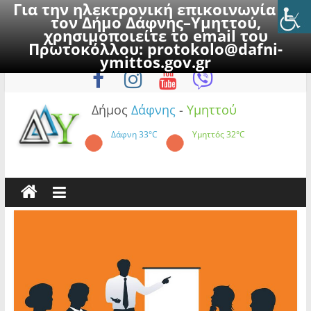
Για την ηλεκτρονική επικοινωνία με
τον Δήμο Δάφνης–Υμηττού,
χρησιμοποιείτε το email του
Πρωτοκόλλου:
protokolo@dafni-
Skip
Δευτέρα, 10 Αυγούστου 2026
ymittos.gov.gr
to
content
Δήμος
Δάφνης
-
Υμηττού
Δάφνη
33°C
Υμηττός
32°C