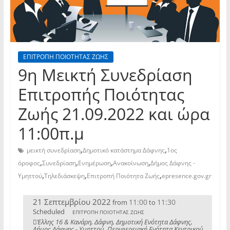
ΕΠΙΤΡΟΠΗ ΠΟΙΟΤΗΤΑΣ ΖΩΗΣ
9η Μεικτή Συνεδρίαση
Επιτροπής Ποιότητας
Ζωής 21.09.2022 και ώρα
11:00π.μ
,
,
μεικτή συνεδρίαση
Δημοτικό κατάστημα Δάφνης
1ος
,
,
,
,
όροφος
Συνεδρίαση
Ενημέρωση
Ανακοίνωση
Δήμος Δάφνης -
,
,
,
Υμηττού
Τηλεδιάσκεψη
Επιτροπή Ποιότητα Ζωής
epresence.gov.gr
21 Σεπτεμβρίου 2022
11:00
11:30
from
to
Scheduled
ΕΠΙΤΡΟΠΗ ΠΟΙΟΤΗΤΑΣ ΖΩΗΣ
Έλλης 16 & Κανάρη, Δάφνη, Δημοτική Ενότητα Δάφνης,
Δήμος Δάφνης - Υμηττού, Περιφερειακή Ενότητα Κεντρικού