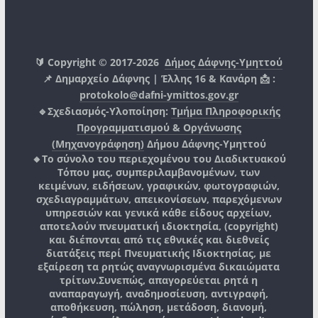
🔰 Copyright © 2017-2026
Δήμος Δάφνης-Υμηττού
📌 Δημαρχείο Δάφνης | Έλλης 16 & Κανάρη 📩 :
protokolo@dafni-ymittos.gov.gr
🔹Σχεδιασμός-Υλοποίηση:
Τμήμα Πληροφορικής
Προγραμματισμού & Οργάνωσης
(Μηχανογράφηση)
Δήμου Δάφνης-Υμηττού
🔸Το σύνολο του περιεχομένου του Διαδικτυακού
Τόπου μας, συμπεριλαμβανομένων, των
κειμένων, ειδήσεων, γραφικών, φωτογραφιών,
σχεδιαγραμμάτων, απεικονίσεων, παρεχόμενων
υπηρεσιών και γενικά κάθε είδους αρχείων,
αποτελούν πνευματική ιδιοκτησία, (copyright)
και διέπονται από τις εθνικές και διεθνείς
διατάξεις περί Πνευματικής Ιδιοκτησίας, με
εξαίρεση τα ρητώς αναγνωρισμένα δικαιώματα
τρίτων.
Συνεπώς, απαγορεύεται ρητά η
αναπαραγωγή, αναδημοσίευση, αντιγραφή,
αποθήκευση, πώληση, μετάδοση, διανομή,